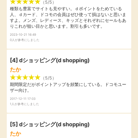
（5/5）
毎日ゲット
種類も豊富でサイトも見やすい。ｄポイントをためている
人、ｄカード、ドコモの会員はぜひ使って損はないと思いま
すよ。メンズ、レディース、キッズとそれぞれにセールもあ
特集一覧
りこれが狙い目かと思います。割引も多いです。
2023-10-21 16:49
0人が参考にしました
GMOポイ活の使い方
[4]
dショッピング(d shopping)
ヘルプセンター
たか
（5/5）
期間限定だがポイントアップを頻繁にしている。ドコモユー
ザー向け。
2017-12-11 17:03
1人が参考にしました
[5]
dショッピング(d shopping)
たか