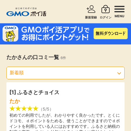
MENU
新規登録
ログイン
サービスで探す
ショッピングで探す
お知らせ
たかさんの口コミ一覧
6件
旅行・レンタカー
新着
無料サービス
高還元
エンタメ
[1] ふるさとチョイス
たか
無料
クレジットカード
（5/5）
初めての利用でしたが、わかりやすく良かったです。とくに
ドコモ、ｄポイントをためる、使うことができますのでｄポ
暮らし
即日還元
イントを利用している人にはおすすめです。ふるさと納税の