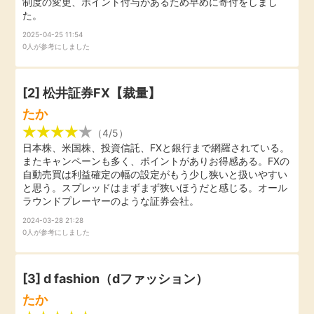
制度の変更、ポイント付与があるため早めに寄付をしまし
た。
引っ越し
アンケート
2025-04-25 11:54
0人が参考にしました
買取・査定
ゲーム
[2]
松井証券FX【裁量】
学び
たか
買い物
進学・教育
（4/5）
日本株、米国株、投資信託、FXと銀行まで網羅されている。
モニター
またキャンペーンも多く、ポイントがありお得感ある。FXの
美容・健康
自動売買は利益確定の幅の設定がもう少し狭いと扱いやすい
と思う。スプレッドはまずまず狭いほうだと感じる。オール
ポイ活お得情報
ラウンドプレーヤーのような証券会社。
月額有料サービス
2024-03-28 21:28
0人が参考にしました
お友達紹介
銀行・金融・投資
[3] d fashion（dファッション）
家計の固定費
カード比較
たか