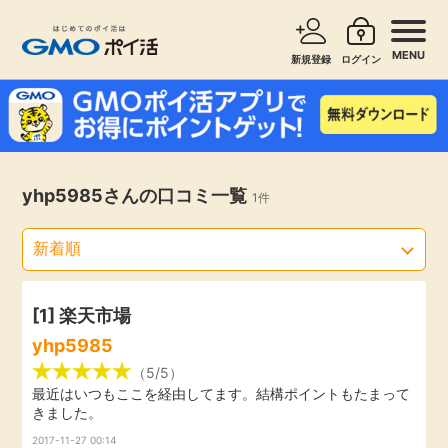
MENU
新規登録
ログイン
サービスで探す
ショッピングで探す
お知らせ
yhp5985さんの口コミ一覧
1件
旅行・レンタカー
新着
無料サービス
高還元
エンタメ
[1]
楽天市場
yhp5985
無料
クレジットカード
（5/5）
最近はいつもここを経由してます。結構ポイントもたまって
きました。
暮らし
即日還元
2017-11-27 00:14