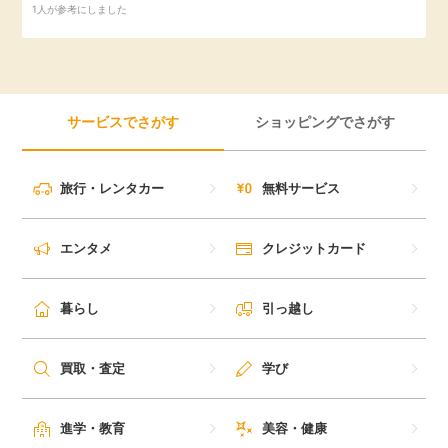
1人が参考にしました
引っ越し
アンケート
買取・査定
ゲーム
サービスでさがす
ショッピングでさがす
学び
買い物
旅行・レンタカー
無料サービス
進学・教育
モニター
美容・健康
エンタメ
クレジットカード
ポイ活お得情報
月額有料サービス
暮らし
引っ越し
お友達紹介
銀行・金融・投資
買取・査定
学び
家計の固定費
カード比較
進学・教育
美容・健康