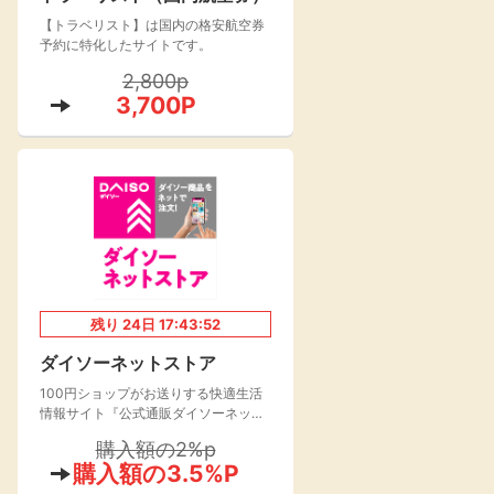
【トラベリスト】は国内の格安航空券
楽天toto【無料利
楽天レシピ
用登録】
予約に特化したサイトです。
アンケート
レシ活
2,800p
3,700P
100P
140P
ポイント
キャンペーン
情報
る・使えるお店）
残り
24
日
17:43:51
ダイソーネットストア
100円ショップがお送りする快適生活
情報サイト『公式通販ダイソーネット
ストア』が2021年よりオープン！
購入額の2%p
購入額の3.5%P