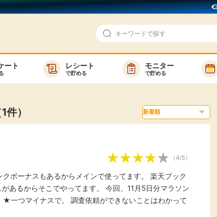
ケート
レシート
モニター
る
で貯める
で貯める
即日還元
モニター
アンケート
お友達紹介
（1件）
で検索
ゲーム
ポイ活お得情報
買い物
GMOポイ活の使い方
（4/5）
ら検索
カテゴ
ンクボーナスもあるからメインで使ってます。 楽天ブック
があるからそこでやってます。 今回、11月5日分マラソン
、★一つマイナスで。 調査依頼ができないことはわかって
新着