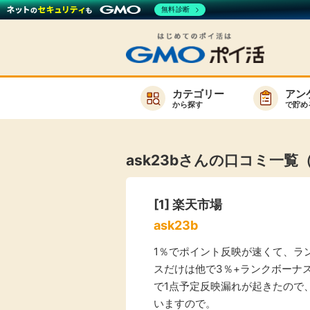
無料診断
カテゴリー
アン
から探す
で貯め
お知らせ
新着
ask23bさんの口コミ一覧
キーワード
高還元
[1]
楽天市場
無料
ask23b
サービスか
1％でポイント反映が速くて、ラ
スだけは他で3％+ランクボーナス
で1点予定反映漏れが起きたので
楽天サービス一覧
いますので。