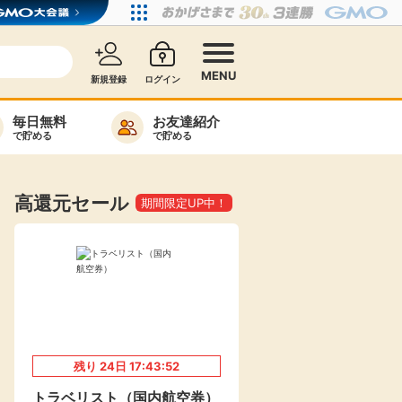
MENU
新規登録
ログイン
毎日無料
お友達紹介
で貯める
で貯める
カード比較
毎日ゲット
高還元セール
期間限定UP中！
特集一覧
ヘルプセンター
リーから検索
残り
24
日
17:43:51
高還元
無料
トラベリスト（国内航空券）