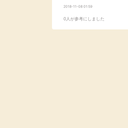
2018-11-08 01:59
Rakuten Fashion
楽天証券
（楽天ファッショ
ン）
0人が参考にしました
340P
購入額の3.5%P
その他の楽天