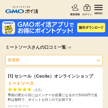
MENU
新規登録
ログイン
サービスで探す
ショッピングで探す
お知らせ
ミートソースさんの口コミ一覧
1件
旅行・レンタカー
新着
無料サービス
高還元
エンタメ
[1] セシール（Cecile）オンラインショップ
ミートソース
無料
クレジットカード
（5/5）
季節の変わり目にはインナーが必要になるので5000円で送
料は無料で、ポイントも付くのでお得です、
暮らし
即日還元
2017-06-25 17:10