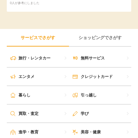
0人が参考にしました
引っ越し
アンケート
買取・査定
ゲーム
サービスでさがす
ショッピングでさがす
学び
買い物
旅行・レンタカー
無料サービス
進学・教育
モニター
美容・健康
エンタメ
クレジットカード
ポイ活お得情報
月額有料サービス
暮らし
引っ越し
お友達紹介
銀行・金融・投資
買取・査定
学び
家計の固定費
カード比較
進学・教育
美容・健康