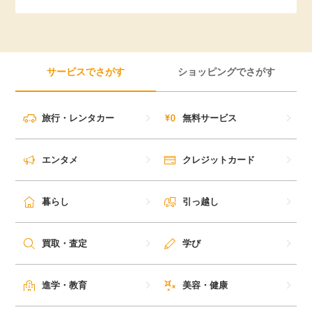
引っ越し
アンケート
買取・査定
ゲーム
サービスでさがす
ショッピングでさがす
学び
買い物
旅行・レンタカー
無料サービス
進学・教育
モニター
エンタメ
クレジットカード
美容・健康
ポイ活お得情報
暮らし
引っ越し
月額有料サービス
お友達紹介
買取・査定
学び
銀行・金融・投資
家計の固定費
カード比較
進学・教育
美容・健康