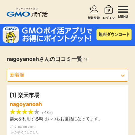
MENU
新規登録
ログイン
サービスで探す
ショッピングで探す
お知らせ
nagoyanoahさんの口コミ一覧
1件
旅行・レンタカー
新着
無料サービス
高還元
エンタメ
[1]
楽天市場
nagoyanoah
無料
クレジットカード
（4/5）
樂天を利用する時はいつもお世話になってます。
暮らし
2017-04-08 21:12
即日還元
0人が参考にしました