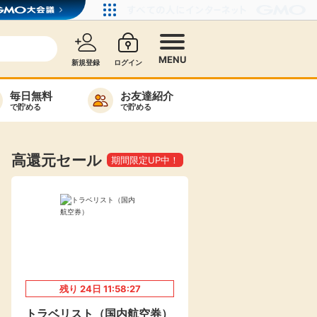
MENU
新規登録
ログイン
毎日無料
お友達紹介
で貯める
で貯める
カード比較
毎日ゲット
高還元セール
期間限定UP中！
特集一覧
ヘルプセンター
リーから検索
残り
24
日
11:58:26
高還元
無料
トラベリスト（国内航空券）