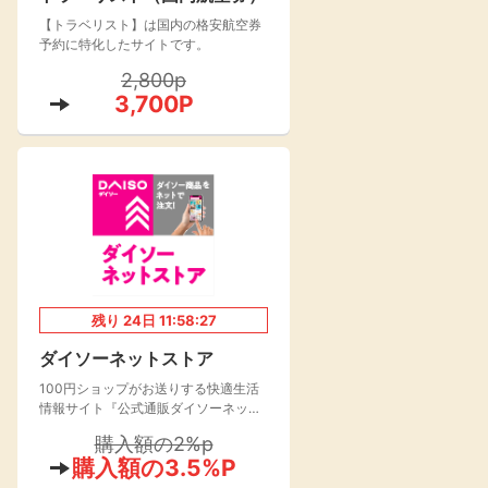
【トラベリスト】は国内の格安航空券
楽天toto【無料利
楽天レシピ
用登録】
予約に特化したサイトです。
アンケート
レシ活
2,800p
3,700P
100P
140P
ポイント
キャンペーン
情報
る・使えるお店）
残り
24
日
11:58:26
ダイソーネットストア
100円ショップがお送りする快適生活
情報サイト『公式通販ダイソーネット
ストア』が2021年よりオープン！
購入額の2%p
購入額の3.5%P