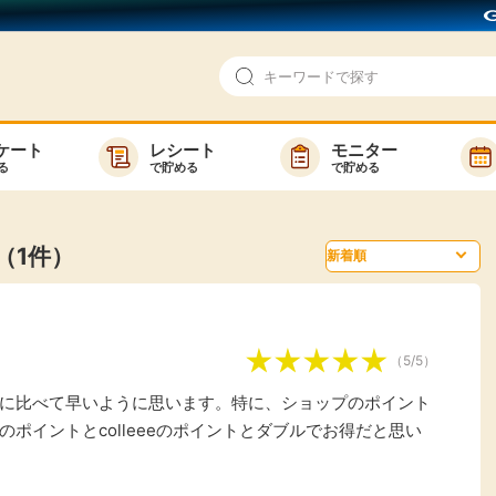
ケート
レシート
モニター
る
で貯める
で貯める
即日還元
モニター
アンケート
お友達紹介
（1件）
で検索
ゲーム
ポイ活お得情報
買い物
GMOポイ活の使い方
（5/5）
ら検索
カテゴ
に比べて早いように思います。特に、ショップのポイント
ポイントとcolleeeのポイントとダブルでお得だと思い
新着