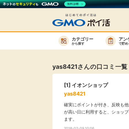
無料診断
カテゴリー
アン
から探す
で貯め
お知らせ
新着
yas8421さんの口コミ一覧
キーワード
高還元
[1]
イオンショップ
無料
yas8421
サービスか
確実にポイントが付き、反映も他
が高い日に利用すると、ショップの
ます。
楽天サービス一覧
2018-02-09 10:06