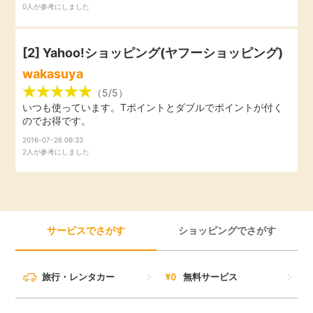
0人が参考にしました
引っ越し
アンケート
[2]
Yahoo!ショッピング(ヤフーショッピング)
買取・査定
ゲーム
wakasuya
（5/5）
学び
いつも使っています。Tポイントとダブルでポイントが付く
買い物
のでお得です。
進学・教育
2016-07-26 09:33
2人が参考にしました
モニター
美容・健康
ポイ活お得情報
月額有料サービス
サービスでさがす
ショッピングでさがす
お友達紹介
銀行・金融・投資
旅行・レンタカー
無料サービス
家計の固定費
カード比較