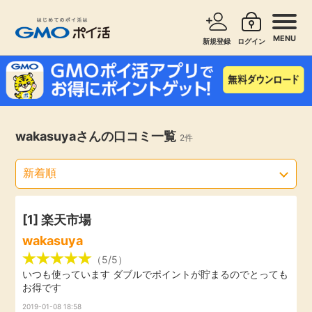
MENU
新規登録
ログイン
サービスで探す
ショッピングで探す
お知らせ
wakasuyaさんの口コミ一覧
2件
旅行・レンタカー
新着
無料サービス
高還元
エンタメ
[1]
楽天市場
wakasuya
無料
クレジットカード
（5/5）
いつも使っています ダブルでポイントが貯まるのでとっても
お得です
暮らし
即日還元
2019-01-08 18:58