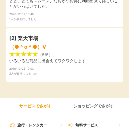
とと、とてもスムーズ、なおかつお得に利用出来て嬉しいこ
とがいっぱいでした。
引っ越し
アンケート
2020-12-17 10:48
1人が参考にしました
買取・査定
ゲーム
[2]
楽天市場
学び
（●＾o＾●）V
買い物
進学・教育
（5/5）
いろいろな商品に出会えてワクワクします
モニター
2018-12-26 10:03
美容・健康
2人が参考にしました
ポイ活お得情報
月額有料サービス
お友達紹介
銀行・金融・投資
サービスでさがす
ショッピングでさがす
家計の固定費
カード比較
旅行・レンタカー
無料サービス