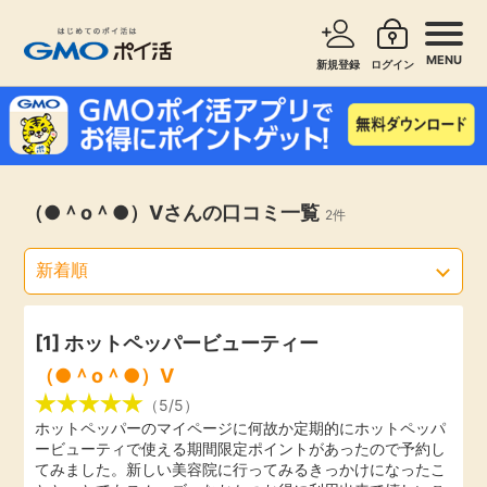
MENU
新規登録
ログイン
サービスで探す
ショッピングで探す
お知らせ
（●＾o＾●）Vさんの口コミ一覧
2件
旅行・レンタカー
新着
無料サービス
高還元
エンタメ
[1] ホットペッパービューティー
（●＾o＾●）V
無料
クレジットカード
（5/5）
ホットペッパーのマイページに何故か定期的にホットペッパ
ービューティで使える期間限定ポイントがあったので予約し
暮らし
即日還元
てみました。新しい美容院に行ってみるきっかけになったこ