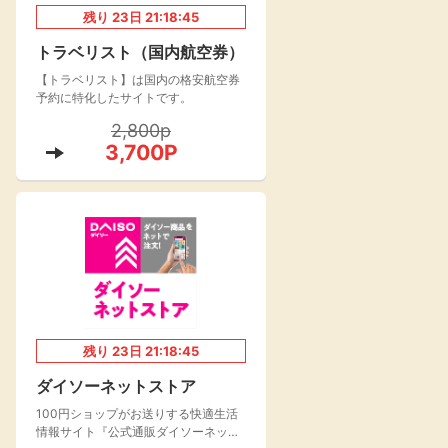
残り
23
日
21:18:44
楽天toto【無料利
楽天レシピ
用登録】
トラベリスト（国内航空券）
アンケート
レシ活
【トラベリスト】は国内の格安航空券
予約に特化したサイトです。
100P
2,800p
140P
3,700P
ポイント
キャンペーン
情報
る・使えるお店）
残り
23
日
21:18:44
ダイソーネットストア
100円ショップがお送りする快適生活
情報サイト『公式通販ダイソーネット