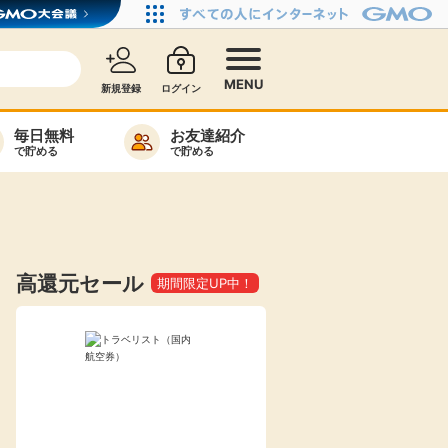
MENU
新規登録
ログイン
毎日無料
お友達紹介
で貯める
で貯める
カード比較
毎日ゲット
特集一覧
高還元セール
期間限定UP中！
ヘルプセンター
リーから検索
高還元
無料