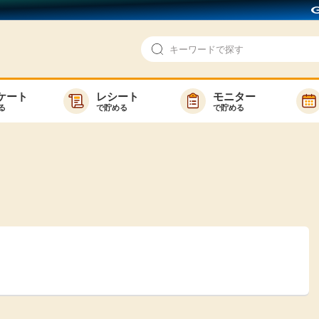
ケート
レシート
モニター
る
で貯める
で貯める
即日還元
モニター
アンケート
お友達紹介
で検索
ゲーム
ポイ活お得情報
買い物
GMOポイ活の使い方
ら検索
カテゴ
新着