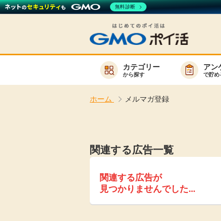
無料診断
カテゴリー
アン
から探す
で貯め
お知らせ
ホーム
メルマガ登録
新着
キーワード
高還元
関連する広告一覧
無料
サービスか
関連する広告が
見つかりませんでした…
楽天サービス一覧