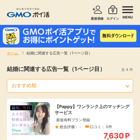
MENU
新規登録
ログイン
サービスで探す
ショッピングで探す
ホーム
結婚に関連する広告一覧（1ページ目）
お知らせ
旅行・レンタカー
結婚に関連する広告一覧（1ページ目）
全 4 件
新着
無料サービス
高還元
エンタメ
【Pappy】ワンランク上のマッチング
サービス
無料
クレジットカード
新規有料プラン登録
総合評価： -
口コミ： 0件
暮らし
即日還元
7,630
P