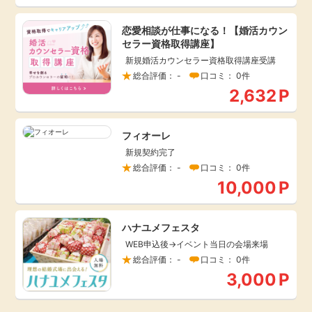
引っ越し
アンケート
恋愛相談が仕事になる！【婚活カウン
セラー資格取得講座】
買取・査定
新規婚活カウンセラー資格取得講座受講
ゲーム
総合評価： -
口コミ： 0件
2,632
P
学び
買い物
進学・教育
フィオーレ
新規契約完了
モニター
総合評価： -
口コミ： 0件
美容・健康
10,000
P
ポイ活お得情報
月額有料サービス
ハナユメフェスタ
お友達紹介
WEB申込後→イベント当日の会場来場
銀行・金融・投資
総合評価： -
口コミ： 0件
3,000
P
家計の固定費
カード比較