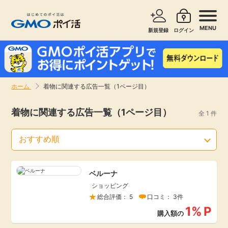
MENU
新規登録
ログイン
サービスで探す
ショッピングで探す
ホーム
着物に関連する広告一覧（1ページ目）
お知らせ
旅行・レンタカー
着物に関連する広告一覧（1ページ目）
全 1 件
新着
無料サービス
高還元
エンタメ
ベルーナ
ショッピング
無料
クレジットカード
総合評価： 5
口コミ： 3件
1%
P
購入額の
暮らし
即日還元