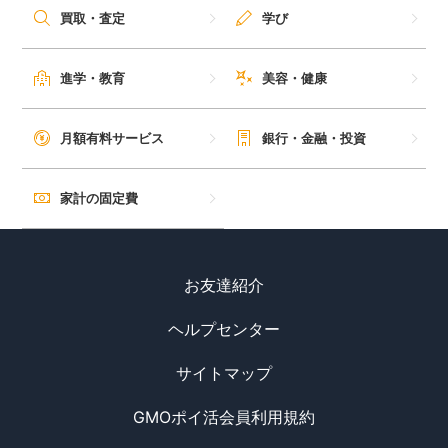
買取・査定
学び
毎日ゲット
進学・教育
美容・健康
特集一覧
月額有料サービス
銀行・金融・投資
GMOポイ活の使い方
家計の固定費
ヘルプセンター
お友達紹介
ヘルプセンター
サイトマップ
GMOポイ活会員利用規約