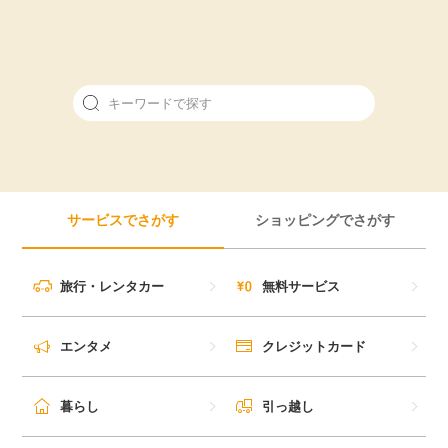
引っ越し
アンケート
買取・査定
ゲーム
学び
買い物
進学・教育
サービスでさがす
ショッピングでさがす
モニター
美容・健康
ポイ活お得情報
旅行・レンタカー
無料サービス
月額有料サービス
お友達紹介
エンタメ
クレジットカード
銀行・金融・投資
家計の固定費
暮らし
引っ越し
カード比較