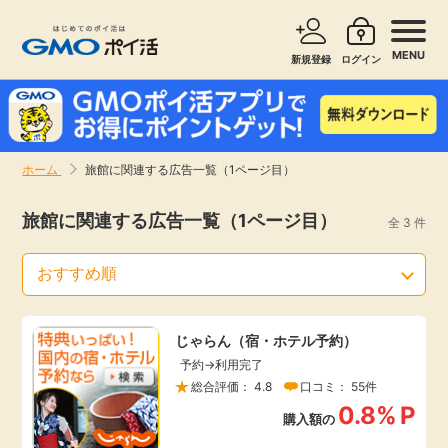
MENU
新規登録
ログイン
サービスで探す
ショッピングで探す
ホーム
旅館に関連する広告一覧（1ページ目）
お知らせ
旅行・レンタカー
旅館に関連する広告一覧（1ページ目）
全 3 件
新着
無料サービス
高還元
エンタメ
じゃらん（宿・ホテル予約）
予約→利用完了
無料
クレジットカード
総合評価： 4.8
口コミ： 55件
0.8%
P
購入額の
暮らし
即日還元