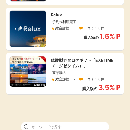
引っ越し
アンケート
Relux
予約→利用完了
買取・査定
総合評価： -
口コミ： 0件
ゲーム
1.5%
P
購入額の
学び
買い物
進学・教育
体験型カタログギフト「EXETIME
モニター
（エグゼタイム）」
美容・健康
商品購入
総合評価： -
口コミ： 0件
ポイ活お得情報
3.5%
P
月額有料サービス
購入額の
お友達紹介
銀行・金融・投資
家計の固定費
カード比較