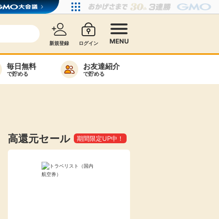
MENU
新規登録
ログイン
毎日無料
お友達紹介
で貯める
で貯める
カード比較
毎日ゲット
特集一覧
高還元セール
期間限定UP中！
ヘルプセンター
リーから検索
高還元
無料