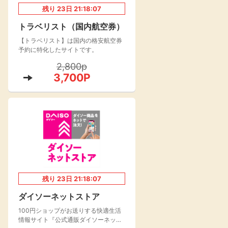
残り
23
日
21:18:06
楽天toto【無料利
楽天レシピ
用登録】
トラベリスト（国内航空券）
アンケート
レシ活
【トラベリスト】は国内の格安航空券
予約に特化したサイトです。
100P
2,800p
140P
3,700P
ポイント
キャンペーン
情報
る・使えるお店）
残り
23
日
21:18:06
ダイソーネットストア
100円ショップがお送りする快適生活
情報サイト『公式通販ダイソーネット