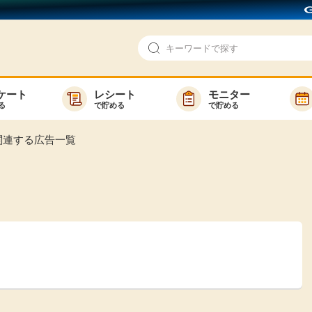
ケート
レシート
モニター
る
で貯める
で貯める
即日還元
モニター
関連する広告一覧
アンケート
お友達紹介
で検索
ゲーム
ポイ活お得情報
買い物
GMOポイ活の使い方
ら検索
カテゴ
新着