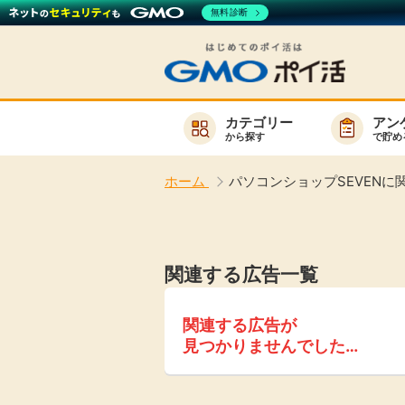
無料診断
カテゴリー
アン
から探す
で貯め
お知らせ
ホーム
パソコンショップSEVENに
新着
キーワード
高還元
関連する広告一覧
無料
サービスか
関連する広告が
見つかりませんでした…
楽天サービス一覧