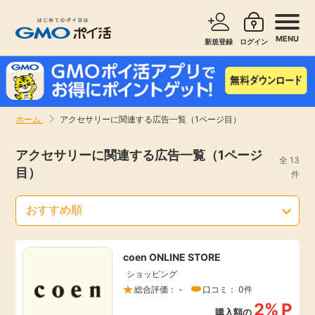
MENU
新規登録
ログイン
サービスで探す
ショッピングで探す
ホーム
アクセサリーに関連する広告一覧（1ページ目）
お知らせ
旅行・レンタカー
アクセサリーに関連する広告一覧（1ページ
全 13
目）
新着
件
無料サービス
高還元
エンタメ
coen ONLINE STORE
無料
クレジットカード
ショッピング
総合評価： -
口コミ： 0件
暮らし
即日還元
2%
P
購入額の