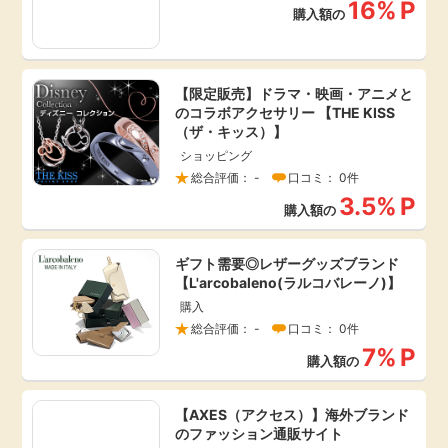
16%
P
購入額の
毎日ゲット
特集一覧
【限定販売】ドラマ・映画・アニメと
のコラボアクセサリー 【THE KISS
（ザ・キッス）】
GMOポイ活の使い方
ショッピング
総合評価： -
口コミ： 0件
3.5%
P
ヘルプセンター
購入額の
ギフト需要◎レザーグッズブランド
【L'arcobaleno(ラルコバレーノ)】
購入
総合評価： -
口コミ： 0件
7%
P
購入額の
【AXES（アクセス）】海外ブランド
のファッション通販サイト