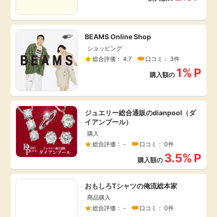
引っ越し
アンケート
BEAMS Online Shop
買取・査定
ショッピング
ゲーム
総合評価： 4.7
口コミ： 3件
学び
1%
P
購入額の
買い物
進学・教育
モニター
ジュエリー総合通販のdianpool（ダ
美容・健康
イアンプール）
購入
ポイ活お得情報
月額有料サービス
総合評価： -
口コミ： 0件
3.5%
P
購入額の
お友達紹介
銀行・金融・投資
おもしろTシャツの俺流総本家
家計の固定費
カード比較
商品購入
総合評価： -
口コミ： 0件