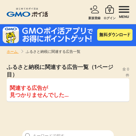
MENU
新規登録
ログイン
サービスで探す
ショッピングで探す
ホーム
ふるさと納税に関連する広告一覧
お知らせ
旅行・レンタカー
ふるさと納税に関連する広告一覧（1ページ
全 0
目）
新着
件
無料サービス
関連する広告が
高還元
見つかりませんでした…
エンタメ
無料
クレジットカード
暮らし
即日還元