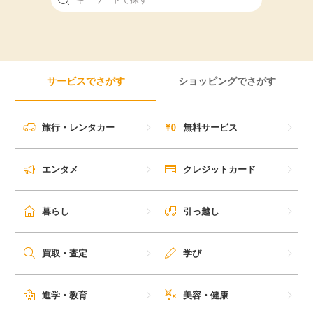
引っ越し
アンケート
買取・査定
ゲーム
サービスでさがす
ショッピングでさがす
学び
買い物
旅行・レンタカー
無料サービス
進学・教育
モニター
エンタメ
クレジットカード
美容・健康
ポイ活お得情報
月額有料サービス
暮らし
引っ越し
お友達紹介
銀行・金融・投資
買取・査定
学び
家計の固定費
カード比較
進学・教育
美容・健康