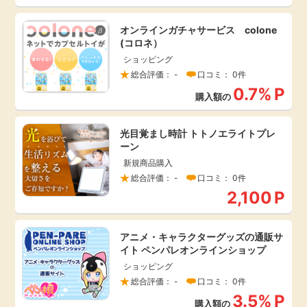
引っ越し
アンケート
オンラインガチャサービス colone
(コロネ）
買取・査定
ショッピング
ゲーム
総合評価： -
口コミ： 0件
0.7%
P
学び
購入額の
買い物
進学・教育
光目覚まし時計 トトノエライトプレ
ーン
モニター
新規商品購入
美容・健康
総合評価： -
口コミ： 0件
2,100
P
ポイ活お得情報
月額有料サービス
アニメ・キャラクターグッズの通販サ
お友達紹介
銀行・金融・投資
イト ペンパレオンラインショップ
ショッピング
家計の固定費
カード比較
総合評価： -
口コミ： 0件
3.5%
P
購入額の