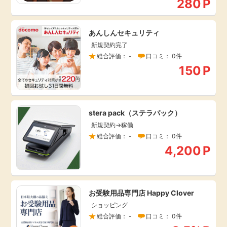
280
P
あんしんセキュリティ
新規契約完了
総合評価： -
口コミ： 0件
150
P
stera pack（ステラパック）
新規契約→稼働
総合評価： -
口コミ： 0件
4,200
P
お受験用品専門店 Happy Clover
ショッピング
総合評価： -
口コミ： 0件