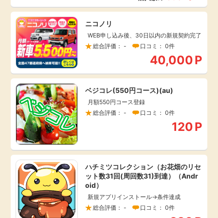
毎日ゲット
ニコノリ
WEB申し込み後、30日以内の新規契約完了
特集一覧
総合評価： -
口コミ： 0件
40,000
P
GMOポイ活の使い方
ベジコレ(550円コース)(au)
ヘルプセンター
月額550円コース登録
総合評価： -
口コミ： 0件
120
P
ハチミツコレクション（お花畑のリセ
ット数31回(周回数31)到達）（Andr
oid）
新規アプリインストール→条件達成
総合評価： -
口コミ： 0件