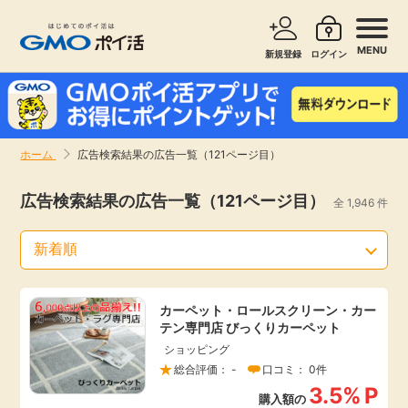
MENU
新規登録
ログイン
サービスで探す
ショッピングで探す
ホーム
広告検索結果の広告一覧（121ページ目）
お知らせ
旅行・レンタカー
広告検索結果の広告一覧（121ページ目）
全 1,946 件
新着
無料サービス
高還元
エンタメ
カーペット・ロールスクリーン・カー
テン専門店 びっくりカーペット
無料
クレジットカード
ショッピング
総合評価： -
口コミ： 0件
暮らし
即日還元
3.5%
P
購入額の