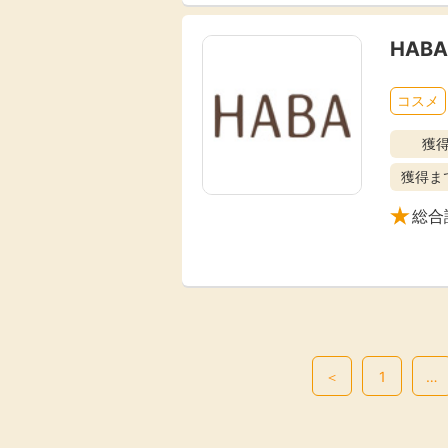
HAB
コスメ
獲
獲得ま
総合
＜
1
…