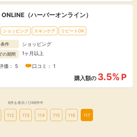
A ONLINE（ハーバーオンライン）
ショッピング
スキンケア
リピートOK
ショッピング
得条件
1ヶ月以上
での期間
評価： 5
口コミ： 1
3.5%
P
購入額の
6件を表示 / 1,166件中
112
113
114
115
116
117