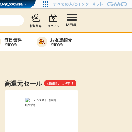
MENU
新規登録
ログイン
毎日無料
お友達紹介
で貯める
で貯める
カード比較
毎日ゲット
特集一覧
高還元セール
期間限定UP中！
ヘルプセンター
リーから検索
高還元
無料