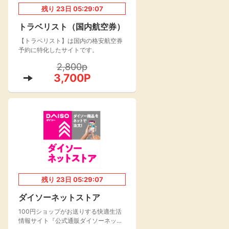
残り
23
日
05:29:06
楽天toto【無料利
楽天レシピ
用登録】
トラベリスト（国内航空券）
アンケート
レシ活
【トラベリスト】は国内の格安航空券
予約に特化したサイトです。
100P
2,800p
140P
3,700P
ポイント
キャンペーン
情報
る・使えるお店）
残り
23
日
05:29:06
ダイソーネットストア
100円ショップがお送りする快適生活
情報サイト『公式通販ダイソーネット