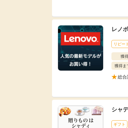
レノ
リピート
獲
獲得ま
総合
シャ
ギフト