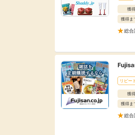
獲
獲得ま
総合
Fuji
リピート
獲
獲得ま
総合