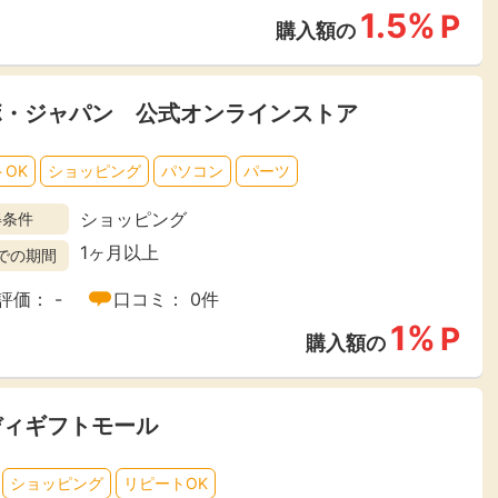
1.5%
P
購入額の
ボ・ジャパン 公式オンラインストア
OK
ショッピング
パソコン
パーツ
ショッピング
得条件
1ヶ月以上
での期間
評価： -
口コミ： 0件
1%
P
購入額の
ディギフトモール
ショッピング
リピートOK