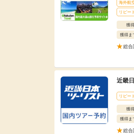
海外航
Rakuten Fashion
楽天証券
（楽天ファッショ
リピート
ン）
獲
獲得ま
340P
購入額の3.5%P
総合
その他の楽天
近畿
リピート
獲
獲得ま
総合