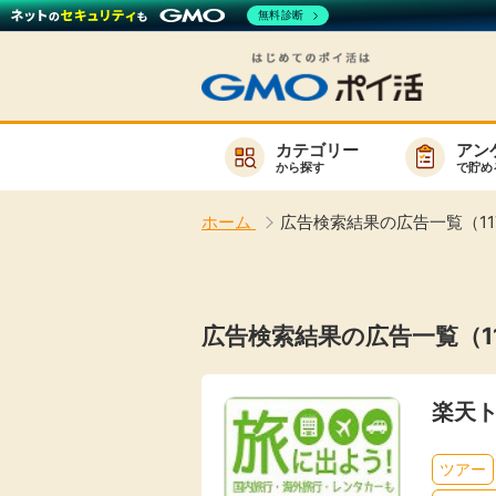
無料診断
カテゴリー
アン
から探す
で貯め
お知らせ
ホーム
広告検索結果の広告一覧（11
新着
キーワード
高還元
広告検索結果の広告一覧（1
無料
サービスか
楽天
ツアー
楽天サービス一覧