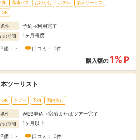
空券
高速バス
お出かけ
ホテル
楽天サービス
楽天ビューティ
楽天24
楽天トラベル
楽天ブックス
OK
即日還元
予約→利用完了
得条件
1ヶ月程度
での期間
購入額の0.7%P
購入額の1%P
購入額の1%P
購入額の1%P
評価： -
口コミ： 0件
ポイ活
お得情報
1%
（貯ま
P
購入額の
サービス
日本ツーリスト
OK
ツアー
予約
国内旅行
WEB申込→宿泊またはツアー完了
得条件
1ヶ月以上
での期間
評価： -
口コミ： 0件