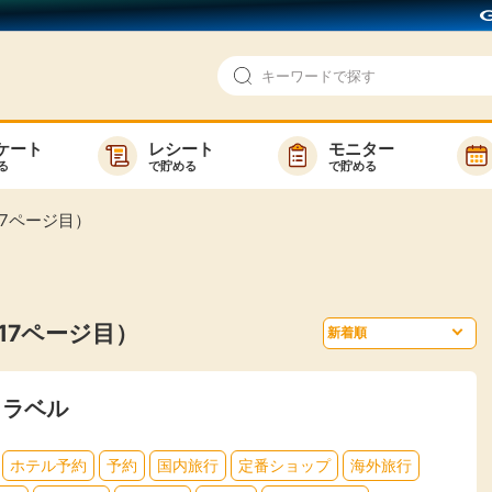
ケート
レシート
モニター
る
で貯める
で貯める
即日還元
モニター
7ページ目）
アンケート
お友達紹介
で検索
ゲーム
ポイ活お得情報
17ページ目）
買い物
GMOポイ活の使い方
ら検索
カテゴ
トラベル
ホテル予約
予約
国内旅行
定番ショップ
海外旅行
新着