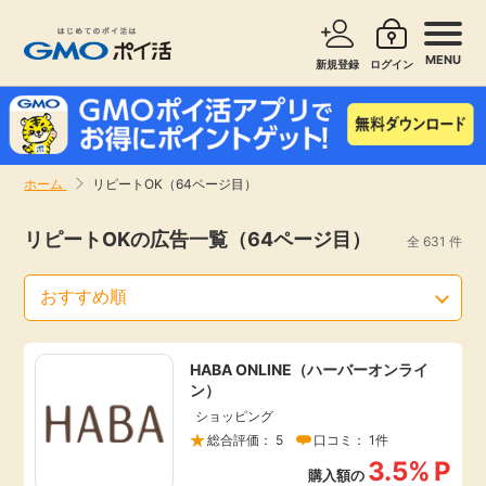
MENU
新規登録
ログイン
サービスで探す
ショッピングで探す
ホーム
リピートOK（64ページ目）
お知らせ
旅行・レンタカー
リピートOKの広告一覧（64ページ目）
全 631 件
新着
無料サービス
高還元
エンタメ
HABA ONLINE（ハーバーオンライ
ン）
無料
クレジットカード
ショッピング
総合評価： 5
口コミ： 1件
暮らし
即日還元
3.5%
P
購入額の