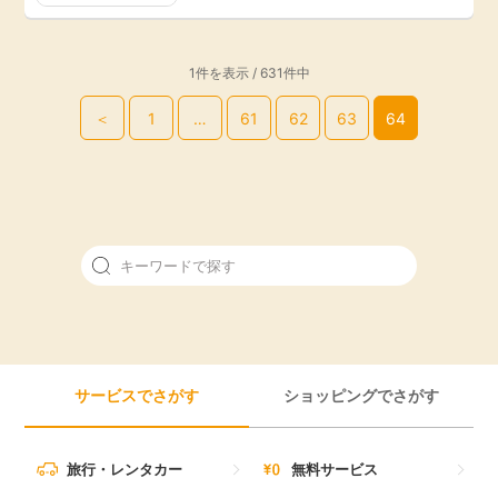
引っ越し
アンケート
1件を表示 / 631件中
買取・査定
ゲーム
＜
1
…
61
62
63
64
学び
買い物
進学・教育
モニター
美容・健康
ポイ活お得情報
月額有料サービス
お友達紹介
銀行・金融・投資
サービスでさがす
ショッピングでさがす
家計の固定費
カード比較
旅行・レンタカー
無料サービス