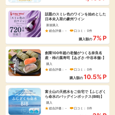
引っ越し
アンケート
話題のスミレ色のワインを始めとした
日本未入荷の豪州ワイン
買取・査定
新規購入
ゲーム
総合評価： -
口コミ： 0件
学び
7%
P
購入額の
買い物
進学・教育
創業100年超の老舗がつくる奈良名
モニター
産・柿の葉寿司【ゐざさ‐中谷本舗‐】
美容・健康
購入
総合評価： -
口コミ： 0件
ポイ活お得情報
10.5%
P
月額有料サービス
購入額の
お友達紹介
銀行・金融・投資
富士山の天然水をご自宅で【ふじざく
ら命水のバッグインボックス(BIB)】
購入
家計の固定費
カード比較
総合評価： -
口コミ： 0件