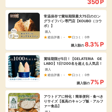
350
P
常温保存で賞味期限最大75日のロン
グライフパン専門店【KOUBO（コウ
ボ）】
購入
総合評価： -
口コミ： 0件
8.3%
P
購入額の
賞味期限が5日！【GELATERIA GE
LABO】1日1200名を超える人気店！
購入
総合評価： -
口コミ： 0件
7%
P
購入額の
アウトドアに特化！簡単便利・食べき
りサイズ【孤高のキャンプ飯・アルフ
ァー食品】
購入