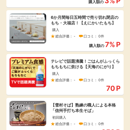
3%
P
購入額の
毎日ゲット
6か月間毎日五時間で売り切れ閉店の
もち・大福店！【えにかいたもち】
特集一覧
購入
総合評価： -
口コミ： 0件
GMOポイ活の使い方
7%
P
購入額の
ヘルプセンター
テレビで話題沸騰！ごはんがふっくら
もちもちに炊ける【天海のにがり】
購入
総合評価： -
口コミ： 0件
70
P
【雪村そば】熟練の職人による本格
「信州手打ち本生そば」
初回購入
総合評価： -
口コミ： 0件