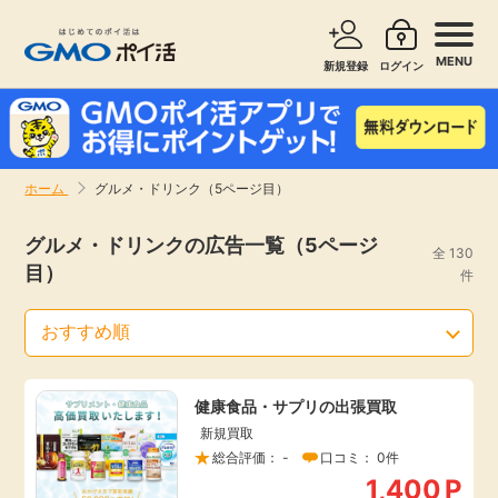
MENU
新規登録
ログイン
サービスで探す
ショッピングで探す
ホーム
グルメ・ドリンク（5ページ目）
お知らせ
旅行・レンタカー
グルメ・ドリンクの広告一覧（5ページ
全 130
目）
新着
件
無料サービス
高還元
エンタメ
健康食品・サプリの出張買取
無料
クレジットカード
新規買取
総合評価： -
口コミ： 0件
暮らし
即日還元
1,400
P