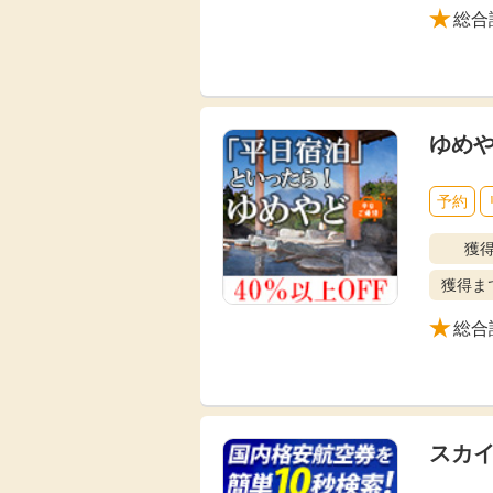
総合
ゆめ
予約
獲
獲得ま
総合
スカ