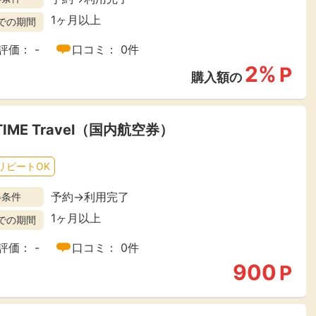
1ヶ月以上
での期間
評価： -
口コミ： 0件
2%
P
購入額の
TIME Travel（国内航空券）
リピートOK
予約→利用完了
得条件
1ヶ月以上
での期間
評価： -
口コミ： 0件
900
P