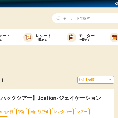
ケート
レシート
モニター
る
で貯める
で貯める
即日還元
モニター
アンケート
お友達紹介
で検索
ゲーム
ポイ活お得情報
目）
買い物
GMOポイ活の使い方
ら検索
カテゴ
パックツアー】Jcation-ジェイケーション
国内旅行
宿泊
国内航空券
レンタカー
ツアー
新着