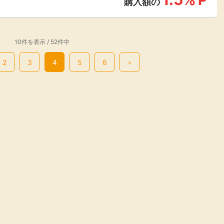
P
購入額の
10件を表示 / 52件中
2
3
4
5
6
＞