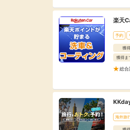
楽天C
予約
獲
獲得ま
総合
KKd
海外旅
獲