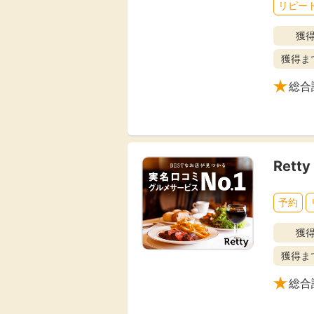
リピート
Rakuten Fashion
楽天証券
（楽天ファッショ
ン）
獲
獲得ま
総合
340P
購入額の3.5%P
その他の楽天
Ret
予約
獲
獲得ま
総合