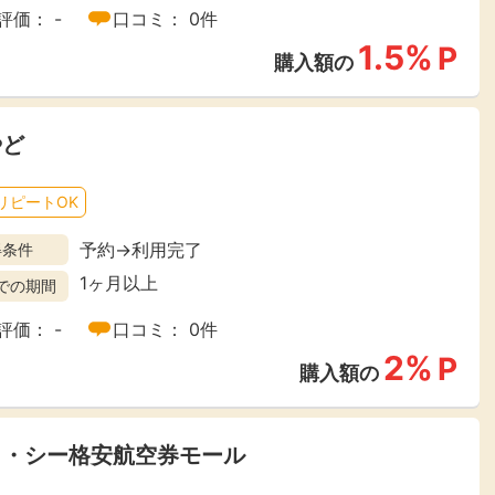
評価： -
口コミ： 0件
1.5%
P
購入額の
やど
リピートOK
予約→利用完了
得条件
1ヶ月以上
での期間
評価： -
口コミ： 0件
2%
P
購入額の
イ・シー格安航空券モール