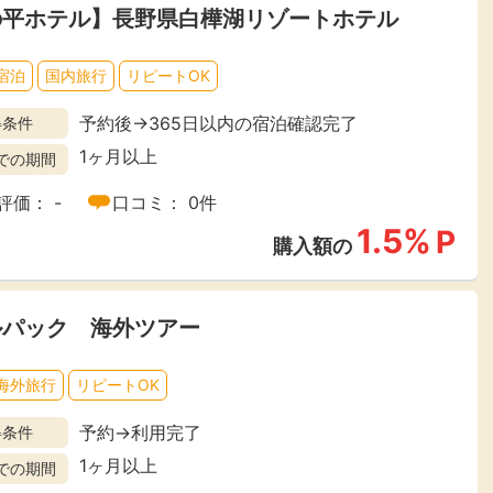
の平ホテル】長野県白樺湖リゾートホテル
宿泊
国内旅行
リピートOK
予約後→365日以内の宿泊確認完了
得条件
1ヶ月以上
での期間
評価： -
口コミ： 0件
1.5%
P
購入額の
ルパック 海外ツアー
海外旅行
リピートOK
予約→利用完了
得条件
1ヶ月以上
での期間