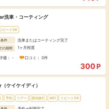
ar洗車・コーティング
リピートOK
洗車またはコーティング完了
得条件
1ヶ月程度
での期間
評価： -
口コミ： 0件
300
P
ay（ケイケイディ）
行
予約
ツアー
国内旅行
WiFi
リピートOK
予約→利用完了
得条件