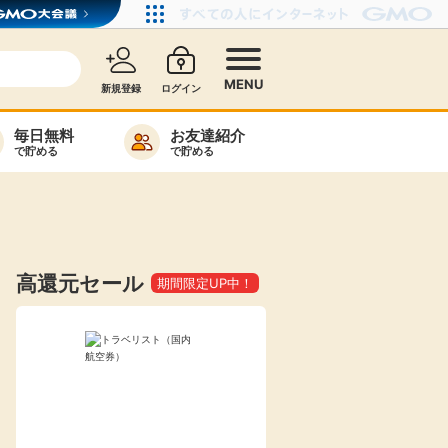
MENU
新規登録
ログイン
毎日無料
お友達紹介
で貯める
で貯める
カード比較
毎日ゲット
特集一覧
高還元セール
期間限定UP中！
ヘルプセンター
リーから検索
高還元
無料