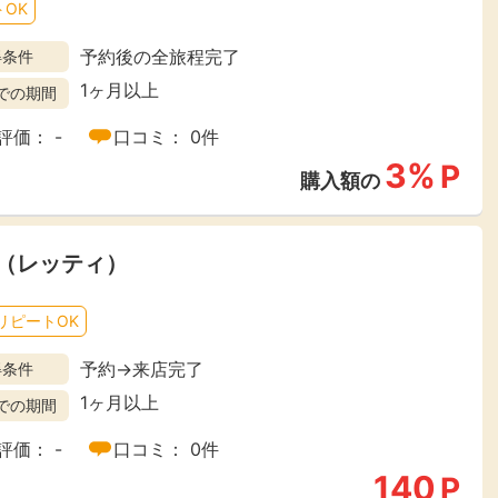
OK
楽天ビューティ
楽天24
楽天トラベル
楽天ブックス
予約後の全旅程完了
得条件
即日還元
1ヶ月以上
での期間
評価： -
口コミ： 0件
購入額の0.7%P
購入額の1%P
購入額の1%P
購入額の1%P
3%
P
購入額の
ポイ活
お得情報
（貯ま
サービス
ty（レッティ）
リピートOK
予約→来店完了
得条件
1ヶ月以上
での期間
評価： -
口コミ： 0件
140
P