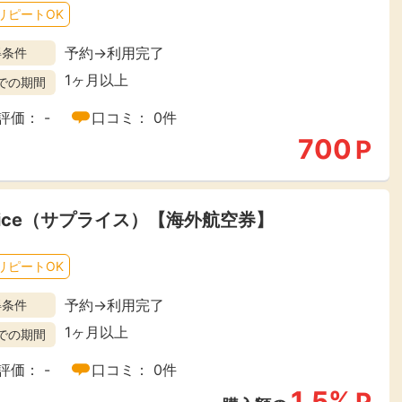
リピートOK
予約→利用完了
得条件
1ヶ月以上
での期間
評価： -
口コミ： 0件
700
P
price（サプライス）【海外航空券】
リピートOK
予約→利用完了
得条件
1ヶ月以上
での期間
評価： -
口コミ： 0件
1.5%