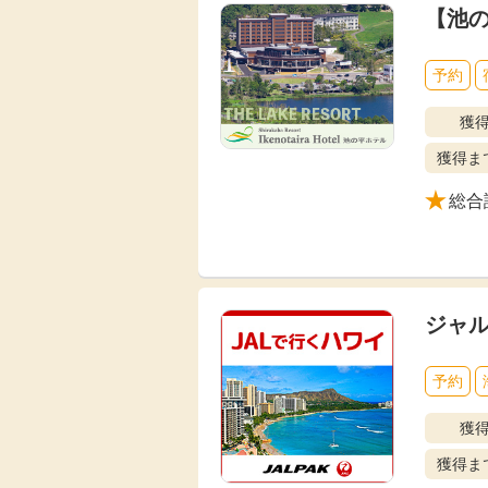
【池
予約
獲
獲得ま
総合
ジャ
予約
獲
獲得ま