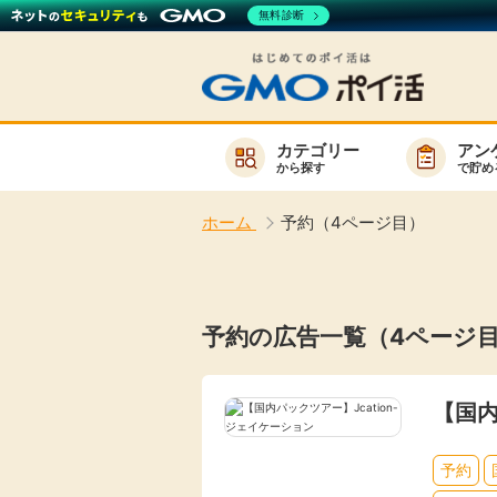
無料診断
カテゴリー
アン
から探す
で貯め
お知らせ
ホーム
予約（4ページ目）
新着
キーワード
高還元
予約の広告一覧（4ページ
無料
サービスか
【国内
予約
楽天サービス一覧