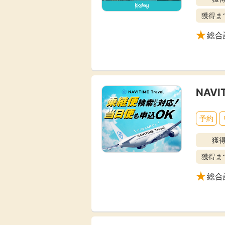
獲得ま
総合
NAVI
予約
獲
獲得ま
総合