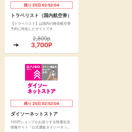
残り
25
日
02:52:03
楽天toto【無料利
楽天レシピ
用登録】
トラベリスト（国内航空券）
アンケート
レシ活
【トラベリスト】は国内の格安航空券
予約に特化したサイトです。
100P
2,800p
140P
3,700P
ポイント
キャンペーン
情報
る・使えるお店）
残り
25
日
02:52:03
ダイソーネットストア
100円ショップがお送りする快適生活
情報サイト『公式通販ダイソーネット