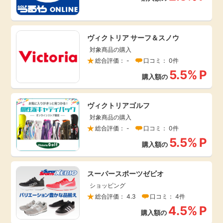
引っ越し
アンケート
ヴィクトリア サーフ＆スノウ
買取・査定
対象商品の購入
ゲーム
総合評価： -
口コミ： 0件
学び
5.5%
P
購入額の
買い物
進学・教育
ヴィクトリアゴルフ
モニター
対象商品の購入
美容・健康
総合評価： -
口コミ： 0件
5.5%
P
ポイ活お得情報
購入額の
月額有料サービス
お友達紹介
スーパースポーツゼビオ
銀行・金融・投資
ショッピング
総合評価： 4.3
口コミ： 4件
家計の固定費
カード比較
4.5%
P
購入額の