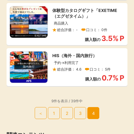
体験型カタログギフト「EXETIME
（エグゼタイム）」
商品購入
総合評価： -
口コミ： 0件
3.5%
P
購入額の
HIS（海外・国内旅行）
予約→利用完了
総合評価： 4.6
口コミ： 5件
0.7%
P
購入額の
9件を表示 / 39件中
＜
1
2
3
4