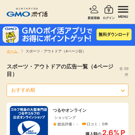
MENU
新規登録
ログイン
サービスで探す
ショッピングで探す
ホーム
スポーツ・アウトドア（4ページ目）
お知らせ
旅行・レンタカー
スポーツ・アウトドアの広告一覧（4ページ
全 39
目）
新着
件
無料サービス
高還元
エンタメ
つるやオンライン
無料
クレジットカード
ショッピング
総合評価： -
口コミ： 0件
暮らし
即日還元
2.6%
P
購入額の