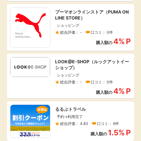
毎日ゲット
プーマオンラインストア（PUMA ON
LINE STORE）
特集一覧
ショッピング
総合評価： -
口コミ： 0件
4%
P
購入額の
GMOポイ活の使い方
LOOK@E-SHOP（ルックアットイー
ヘルプセンター
ショップ）
ショッピング
総合評価： -
口コミ： 0件
4%
P
購入額の
るるぶトラベル
予約→利用完了
総合評価： 4.83
口コミ： 6件
1.5%
P
購入額の