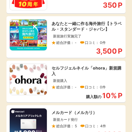
350
P
あなたと一緒に作る海外旅行【トラベ
ル・スタンダード・ジャパン】
新規旅行実施完了
総合評価： -
口コミ： 0件
3,500
P
セルフジェルネイル「ohora」新規購
入
新規購入
総合評価： -
口コミ： 0件
10%
P
購入額の
メルカード（メルカリ）
新規カード発行
総合評価： 5
口コミ： 4件