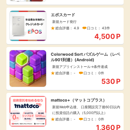
引っ越し
アンケート
エポスカード
新規カード発行
買取・査定
総合評価： 4.9
口コミ： 43件
ゲーム
4,500
P
学び
買い物
Colorwood Sort パズルゲーム（レベ
進学・教育
ル901到達）(Android)
モニター
新規アプリインストール→条件達成
美容・健康
総合評価： -
口コミ： 0件
530
P
ポイ活お得情報
月額有料サービス
mattoco+（マットコプラス）
お友達紹介
銀行・金融・投資
新規Web申込後、 口座開設完了後60日以内
に投資信託の購入（5,000円以上）
家計の固定費
カード比較
総合評価： -
口コミ： 0件
1,360
P