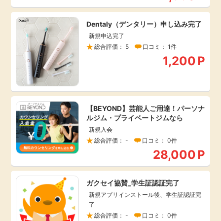
毎日ゲット
Dentaly（デンタリー）申し込み完了
新規申込完了
特集一覧
総合評価： 5
口コミ： 1件
1,200
P
GMOポイ活の使い方
ヘルプセンター
【BEYOND】芸能人ご用達！パーソナ
ルジム・プライベートジムなら
新規入会
総合評価： -
口コミ： 0件
28,000
P
ガクセイ協賛_学生証認証完了
新規アプリインストール後、学生証認証完
了
総合評価： -
口コミ： 0件