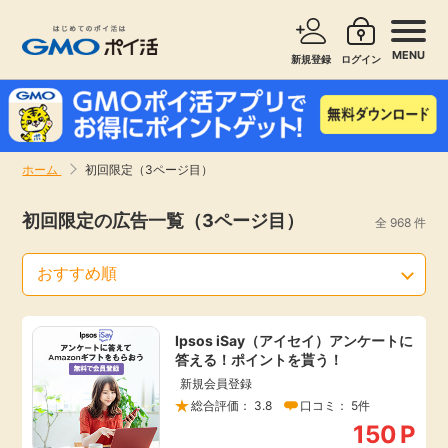
MENU
新規登録
ログイン
サービスで探す
ショッピングで探す
ホーム
初回限定（3ページ目）
お知らせ
旅行・レンタカー
初回限定の広告一覧（3ページ目）
全 968 件
新着
無料サービス
高還元
エンタメ
Ipsos iSay（アイセイ）アンケートに
答える！ポイントを貰う！
無料
クレジットカード
新規会員登録
総合評価： 3.8
口コミ： 5件
暮らし
即日還元
150
P