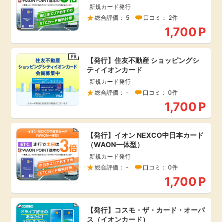
新規カード発行
毎日ゲット
総合評価： 5
口コミ： 2件
1,700
P
特集一覧
【発行】住友不動産 ショッピングシ
ティイオンカード
GMOポイ活の使い方
新規カード発行
総合評価： -
口コミ： 0件
ヘルプセンター
1,700
P
【発行】イオン NEXCO中日本カード
（WAON一体型）
新規カード発行
総合評価： -
口コミ： 0件
1,700
P
【発行】コスモ・ザ・カード・オーパ
ス（イオンカード）