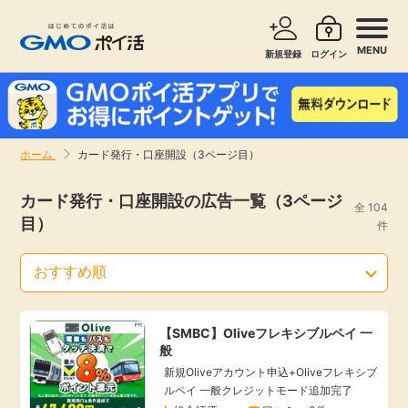
MENU
新規登録
ログイン
サービスで探す
ショッピングで探す
ホーム
カード発行・口座開設（3ページ目）
お知らせ
旅行・レンタカー
カード発行・口座開設の広告一覧（3ページ
全 104
目）
新着
件
無料サービス
高還元
エンタメ
【SMBC】Oliveフレキシブルペイ 一
無料
クレジットカード
般
新規Oliveアカウント申込+Oliveフレキシブ
暮らし
即日還元
ルペイ 一般クレジットモード追加完了