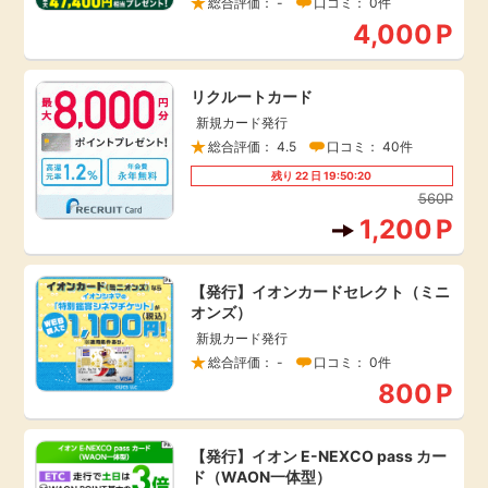
総合評価： -
口コミ： 0件
4,000
P
引っ越し
アンケート
買取・査定
リクルートカード
ゲーム
新規カード発行
総合評価： 4.5
口コミ： 40件
学び
買い物
残り
22
日
19:50:20
560P
進学・教育
1,200
P
モニター
美容・健康
【発行】イオンカードセレクト（ミニ
ポイ活お得情報
オンズ）
月額有料サービス
新規カード発行
総合評価： -
口コミ： 0件
お友達紹介
銀行・金融・投資
800
P
家計の固定費
カード比較
【発行】イオン E-NEXCO pass カー
ド（WAON一体型）