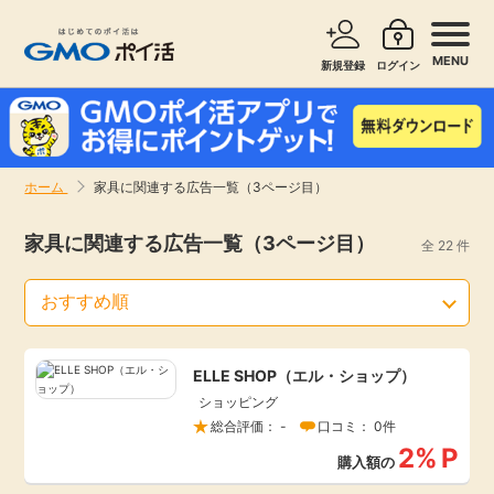
MENU
新規登録
ログイン
サービスで探す
ショッピングで探す
ホーム
家具に関連する広告一覧（3ページ目）
お知らせ
旅行・レンタカー
家具に関連する広告一覧（3ページ目）
全 22 件
新着
無料サービス
高還元
エンタメ
ELLE SHOP（エル・ショップ）
ショッピング
無料
クレジットカード
総合評価： -
口コミ： 0件
2%
P
購入額の
暮らし
即日還元