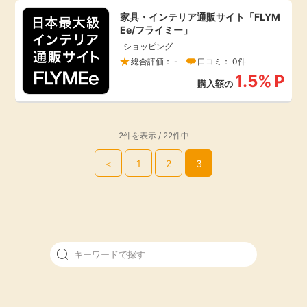
家具・インテリア通販サイト「FLYM
引っ越し
アンケート
Ee/フライミー」
ショッピング
買取・査定
総合評価： -
口コミ： 0件
ゲーム
1.5%
P
購入額の
学び
買い物
進学・教育
2件を表示 / 22件中
モニター
＜
1
2
3
美容・健康
ポイ活お得情報
月額有料サービス
お友達紹介
銀行・金融・投資
家計の固定費
カード比較