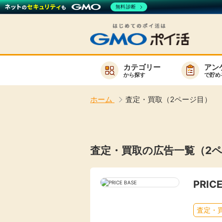
無料診断
カテゴリー
アン
から探す
で貯め
お知らせ
ホーム
査定・買取（2ページ目）
新着
キーワード
高還元
査定・買取の広告一覧（2
無料
サービスか
PRIC
査定・
楽天サービス一覧