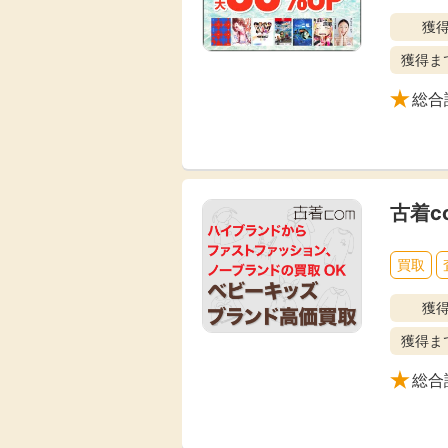
獲
獲得ま
総合
古着c
買取
獲
獲得ま
総合