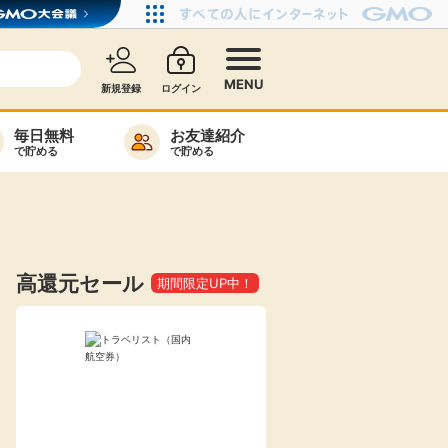
MENU
新規登録
ログイン
毎日無料
お友達紹介
で貯める
で貯める
カード比較
毎日ゲット
特集一覧
高還元セール
期間限定UP中！
ヘルプセンター
リーから検索
高還元
無料