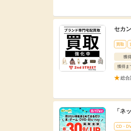
セカン
買取
獲
獲得ま
総合
「ネッ
CD・D