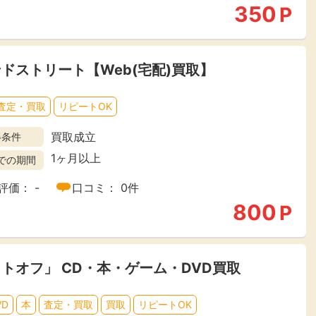
350
P
ドストリート【Web(宅配)買取】
査定・買取
リピートOK
買取成立
得条件
1ヶ月以上
での期間
評価： -
口コミ： 0件
800
P
トオフ」 CD・本・ゲーム・DVD買取
VD
本
査定・買取
買取
リピートOK