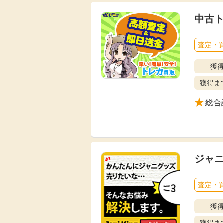
中古
査定・
獲
獲得ま
総合
ジャ
査定・
獲
獲得ま