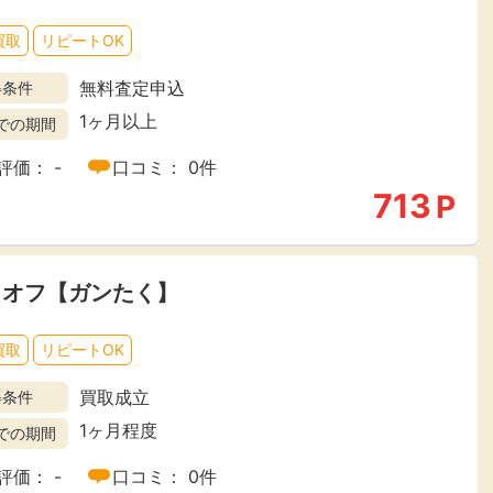
買取
リピートOK
無料査定申込
得条件
1ヶ月以上
での期間
評価： -
口コミ： 0件
713
P
トオフ【ガンたく】
買取
リピートOK
買取成立
得条件
1ヶ月程度
での期間
評価： -
口コミ： 0件