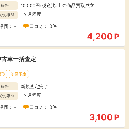
10,000円(税込)以上の商品買取成立
得条件
楽天ビューティ
楽天24
楽天トラベル
楽天ブックス
1ヶ月程度
での期間
即日還元
評価： -
口コミ： 0件
4,200
P
購入額の0.7%P
購入額の1%P
購入額の1%P
購入額の1%P
ポイ活
お得情報
（貯ま
中古車一括査定
サービス
買取
初回限定
新規査定完了
得条件
1ヶ月程度
での期間
評価： -
口コミ： 0件
3,100
P