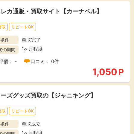
トレカ通販・買取サイト【カーナベル】
買取
リピートOK
買取完了
得条件
1ヶ月程度
での期間
評価： -
口コミ： 0件
1,050
P
ニーズグッズ買取の【ジャニキング】
買取
リピートOK
買取成立
得条件
1ヶ月程度
での期間