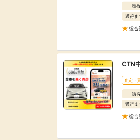
獲
Rakuten Fashion
楽天証券
（楽天ファッショ
ン）
獲得ま
総合
340P
購入額の3.5%P
CTN
その他の楽天
査定・
獲
獲得ま
総合