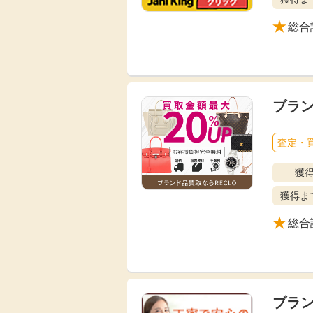
総合
ブラ
査定・
獲
獲得ま
総合
ブラ