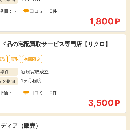
評価： -
口コミ： 0件
1,800
P
ンド品の宅配買取サービス専門店【リクロ】
買取
買取
初回限定
新規買取成立
得条件
1ヶ月程度
での期間
評価： -
口コミ： 0件
3,500
P
ンディア（販売）