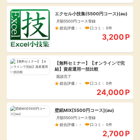
引っ越し
アンケート
エクセル小技集(5500円コース)(au)
月額5500円コース登録
買取・査定
総合評価： -
口コミ： 0件
ゲーム
3,200
P
学び
買い物
進学・教育
【無料セミナー】【オンラインで完
結】資産運用一括比較
モニター
美容・健康
面談完了
総合評価： -
口コミ： 0件
ポイ活お得情報
24,000
P
月額有料サービス
お友達紹介
銀行・金融・投資
壁紙MIX[5500円コース](au)
月額5500円コース登録
総合評価： -
口コミ： 0件
家計の固定費
カード比較
2,700
P