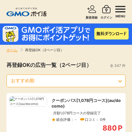
MENU
新規登録
ログイン
サービスで探す
ショッピングで探す
ホーム
再登録OK（2ページ目）
お知らせ
旅行・レンタカー
再登録OKの広告一覧（2ページ目）
全 347 件
新着
無料サービス
高還元
エンタメ
クーポンパス[1,078円コース](au/do
como)
無料
クレジットカード
月額1,078円コースの登録完了
総合評価： -
口コミ： 0件
暮らし
即日還元
880
P