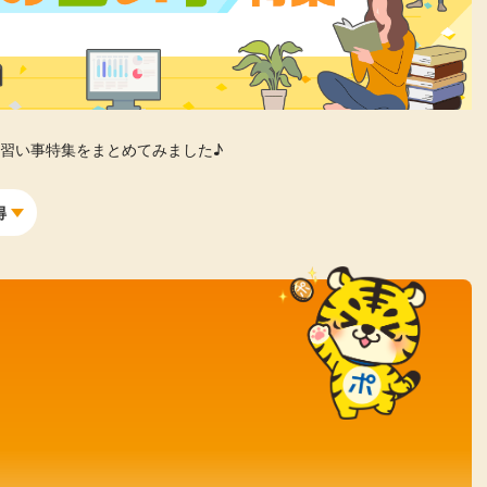
楽天ビューティ
楽天24
楽天トラベル
楽天ブックス
即日還元
購入額の0.7%P
購入額の1%P
購入額の1%P
購入額の1%P
習い事特集をまとめてみました♪
ポイ活
お得情報
（貯ま
得
サービス