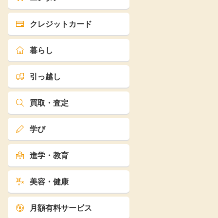
楽天toto【無料利
楽天レシピ
用登録】
クレジットカード
アンケート
レシ活
暮らし
100P
140P
引っ越し
ポイント
キャンペーン
情報
る・使えるお店）
買取・査定
学び
進学・教育
美容・健康
月額有料サービス