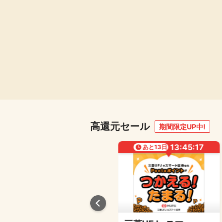
高還元セール
期間限定UP中!
13:45:16
13:45:16
あと
24
日
あと
13
日