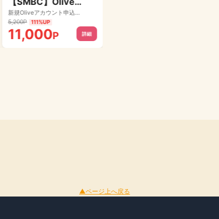
【SMBC】Oliveフレキシブルペイ ゴールド
中古車買取・廃車買取[カーネクスト]
新規Oliveアカウント申込+Oliveフレキシブルペイ ゴールドクレジットモード追加完了
WEB査定申込→売却成立完了
5,200P
14,000P
111%UP
28%UP
11,000
18,000
P
P
詳細
詳細
▲ページ上へ戻る