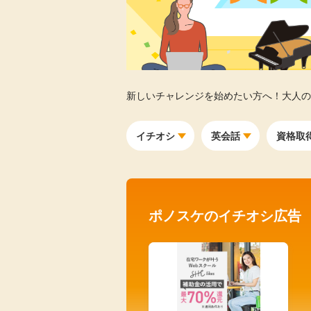
Rakuten Fashion
楽天証券
（楽天ファッショ
ン）
340P
新しいチャレンジを始めたい方へ！大人の
購入額の3.5%P
イチオシ
英会話
資格取
その他の楽天
ポノスケのイチオシ広告