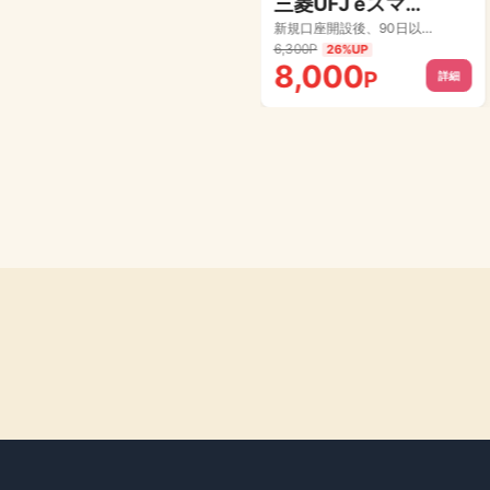
ダイソーネットストア
三菱UFJ eスマート証券（旧：auカブコム証券）【初回取引100円以上】
ショッピング
新規口座開設後、90日以内の初回取引完了（最低取引額100円以上）
2
%
P
6,300P
75%UP
26%UP
3.5
8,000
%
P
P
詳細
詳細