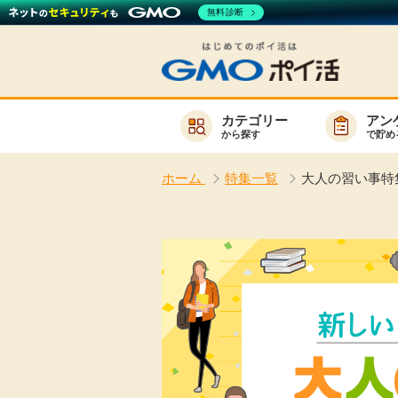
無料診断
カテゴリー
アン
から探す
で貯め
お知らせ
ホーム
特集一覧
大人の習い事特
新着
キーワード
高還元
無料
サービスか
楽天サービス一覧