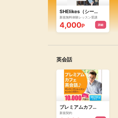
SHElikes（シーライクス）
新規無料体験レッスン受講
4,000
P
詳細
英会話
プレミアムカフェ英会話
新規契約