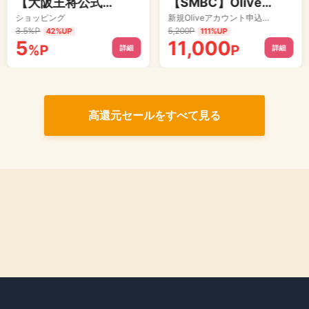
【大阪王将公式通販】餃子・炒飯・点心！お店の中華料理をご家庭にお届け！
【SMBC】Oliveフレキシブルペイ プラチナプリファード
ショッピング
新規Oliveアカウント申込+Oliveフレキシブルペイ プラチナプリファードクレジットモード追加完了
3.5
%
P
5,200P
42%UP
111%UP
5
11,000
%
P
P
詳細
詳細
高還元セールをすべて見る