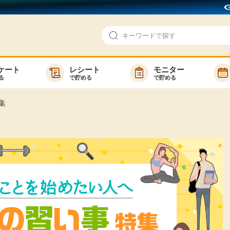
ケート
レシート
モニター
る
で貯める
で貯める
即日還元
モニター
集
アンケート
お友達紹介
で検索
ゲーム
ポイ活お得情報
買い物
GMOポイ活の使い方
ら検索
カテゴ
新着