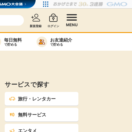
MENU
新規登録
ログイン
毎日無料
お友達紹介
で貯める
で貯める
カード比較
毎日ゲット
特集一覧
サービスで探す
ヘルプセンター
リーから検索
旅行・レンタカー
無料サービス
高還元
無料
エンタメ