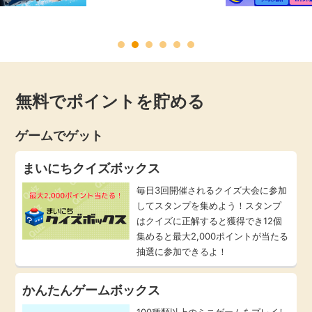
毎日ゲット
特集一覧
無料でポイントを貯める
GMOポイ活の使い方
ゲームでゲット
ヘルプセンター
まいにちクイズボックス
毎日3回開催されるクイズ大会に参加
してスタンプを集めよう！スタンプ
はクイズに正解すると獲得でき12個
集めると最大2,000ポイントが当たる
抽選に参加できるよ！
かんたんゲームボックス
100種類以上のミニゲームをプレイし