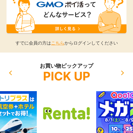
引っ越し
アンケート
買取・査定
ゲーム
学び
すでに会員の方は
こちら
からログインしてください
買い物
進学・教育
お買い物ピックアップ
モニター
PICK UP
美容・健康
ポイ活お得情報
月額有料サービス
お友達紹介
銀行・金融・投資
家計の固定費
カード比較