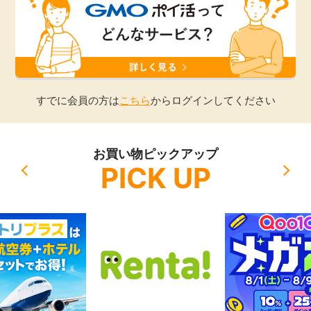
引っ越し
アンケート
買取・査定
ゲーム
学び
すでに会員の方は
こちら
からログインしてください
買い物
進学・教育
お買い物ピックアップ
モニター
PICK UP
美容・健康
ポイ活お得情報
月額有料サービス
お友達紹介
銀行・金融・投資
家計の固定費
カード比較