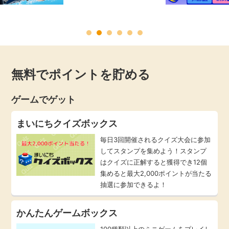
毎日ゲット
特集一覧
無料でポイントを貯める
GMOポイ活の使い方
ゲームでゲット
ヘルプセンター
まいにちクイズボックス
毎日3回開催されるクイズ大会に参加
してスタンプを集めよう！スタンプ
はクイズに正解すると獲得でき12個
集めると最大2,000ポイントが当たる
抽選に参加できるよ！
かんたんゲームボックス
100種類以上のミニゲームをプレイし