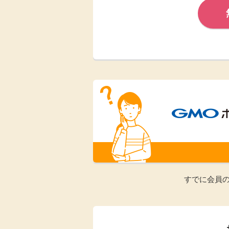
Rakuten Fashion
楽天証券
（楽天ファッショ
ン）
340P
購入額の3.5%P
その他の楽天
すでに会員