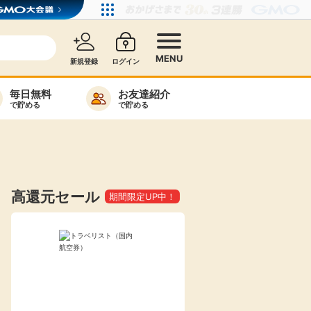
MENU
新規登録
ログイン
毎日無料
お友達紹介
で貯める
で貯める
カード比較
毎日ゲット
特集一覧
高還元セール
期間限定UP中！
ヘルプセンター
リーから検索
高還元
無料