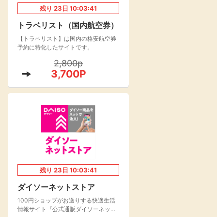
残り
23
日
10:03:41
楽天toto【無料利
楽天レシピ
用登録】
トラベリスト（国内航空券）
アンケート
レシ活
【トラベリスト】は国内の格安航空券
予約に特化したサイトです。
100P
2,800p
140P
3,700P
ポイント
キャンペーン
情報
る・使えるお店）
残り
23
日
10:03:41
ダイソーネットストア
100円ショップがお送りする快適生活
情報サイト『公式通販ダイソーネット