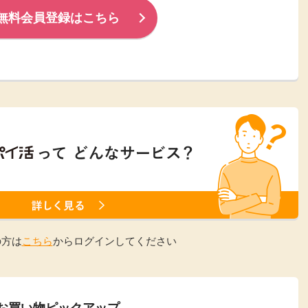
無料会員登録はこちら
楽天ビューティ
楽天24
楽天トラベル
楽天ブックス
即日還元
購入額の0.7%P
購入額の1%P
購入額の1%P
購入額の1%P
ポイ活
お得情報
（貯ま
サービス
の方は
こちら
からログインしてください
お買い物ピックアップ