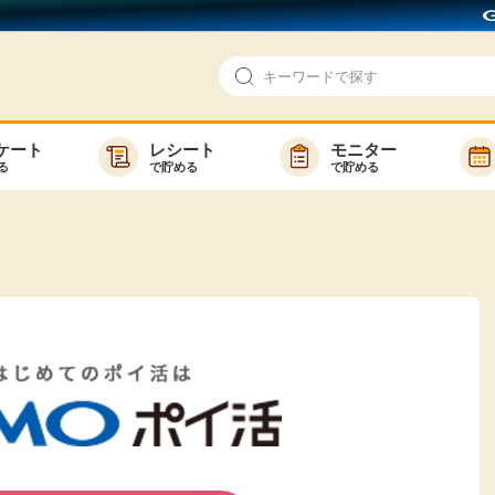
ケート
レシート
モニター
る
で貯める
で貯める
即日還元
モニター
アンケート
お友達紹介
で検索
ゲーム
ポイ活お得情報
買い物
GMOポイ活の使い方
ら検索
カテゴ
新着