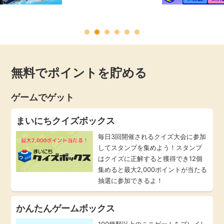
毎日ゲット
特集一覧
無料でポイントを貯める
GMOポイ活の使い方
ゲームでゲット
ヘルプセンター
まいにちクイズボックス
毎日3回開催されるクイズ大会に参加
してスタンプを集めよう！スタンプ
はクイズに正解すると獲得でき12個
集めると最大2,000ポイントが当たる
抽選に参加できるよ！
かんたんゲームボックス
100種類以上のミニゲームをプレイし