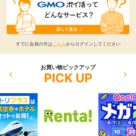
引っ越し
アンケート
買取・査定
ゲーム
学び
すでに会員の方は
こちら
からログインしてください
買い物
進学・教育
お買い物ピックアップ
モニター
PICK UP
美容・健康
ポイ活お得情報
月額有料サービス
お友達紹介
銀行・金融・投資
家計の固定費
カード比較