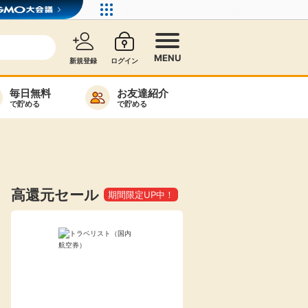
MENU
新規登録
ログイン
毎日無料
お友達紹介
で貯める
で貯める
カード比較
毎日ゲット
特集一覧
高還元セール
期間限定UP中！
ヘルプセンター
リーから検索
高還元
無料