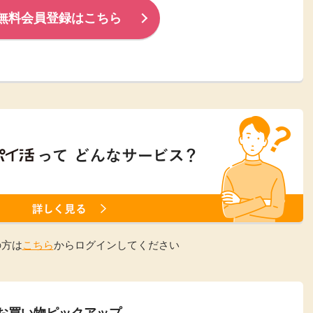
無料会員登録はこちら
楽天ビューティ
楽天24
楽天トラベル
楽天ブックス
即日還元
購入額の0.7%P
購入額の1%P
購入額の1%P
購入額の1%P
ポイ活
お得情報
（貯ま
サービス
の方は
こちら
からログインしてください
お買い物ピックアップ