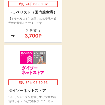
残り
24
日
03:30:31
楽天toto【無料利
楽天レシピ
用登録】
トラベリスト（国内航空券）
アンケート
レシ活
【トラベリスト】は国内の格安航空券
予約に特化したサイトです。
100P
2,800p
140P
3,700P
ポイント
キャンペーン
情報
る・使えるお店）
残り
24
日
03:30:31
ダイソーネットストア
100円ショップがお送りする快適生活
情報サイト『公式通販ダイソーネット