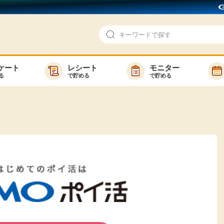
ケート
レシート
モニター
る
で貯める
で貯める
即日還元
モニター
アンケート
お友達紹介
で検索
ゲーム
ポイ活お得情報
買い物
GMOポイ活の使い方
ら検索
カテゴ
新着