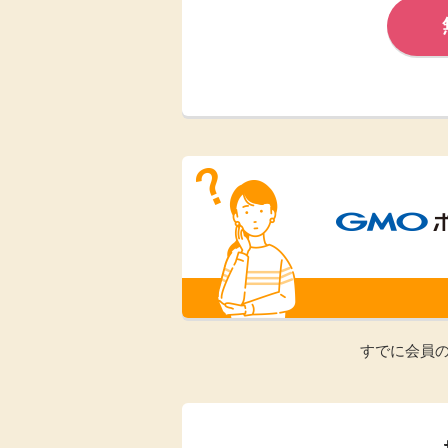
Rakuten Fashion
楽天証券
（楽天ファッショ
ン）
340P
購入額の3.5%P
その他の楽天
すでに会員