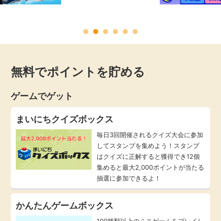
毎日ゲット
特集一覧
無料でポイントを貯める
GMOポイ活の使い方
ゲームでゲット
ヘルプセンター
まいにちクイズボックス
毎日3回開催されるクイズ大会に参加
してスタンプを集めよう！スタンプ
はクイズに正解すると獲得でき12個
集めると最大2,000ポイントが当たる
抽選に参加できるよ！
かんたんゲームボックス
100種類以上のミニゲームをプレイし