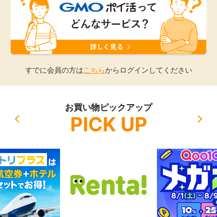
引っ越し
アンケート
買取・査定
ゲーム
学び
すでに会員の方は
こちら
からログインしてください
買い物
進学・教育
お買い物ピックアップ
モニター
PICK UP
美容・健康
ポイ活お得情報
月額有料サービス
お友達紹介
銀行・金融・投資
家計の固定費
カード比較