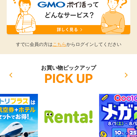
引っ越し
アンケート
買取・査定
ゲーム
学び
すでに会員の方は
こちら
からログインしてください
買い物
進学・教育
お買い物ピックアップ
モニター
PICK UP
美容・健康
ポイ活お得情報
月額有料サービス
お友達紹介
銀行・金融・投資
家計の固定費
カード比較