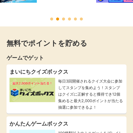
毎日ゲット
特集一覧
無料でポイントを貯める
GMOポイ活の使い方
ゲームでゲット
ヘルプセンター
まいにちクイズボックス
毎日3回開催されるクイズ大会に参加
してスタンプを集めよう！スタンプ
はクイズに正解すると獲得でき12個
集めると最大2,000ポイントが当たる
抽選に参加できるよ！
かんたんゲームボックス
100種類以上のミニゲームをプレイし