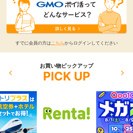
引っ越し
アンケート
買取・査定
ゲーム
学び
すでに会員の方は
こちら
からログインしてください
買い物
進学・教育
お買い物ピックアップ
モニター
PICK UP
美容・健康
ポイ活お得情報
月額有料サービス
お友達紹介
銀行・金融・投資
家計の固定費
カード比較