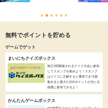
毎日ゲット
特集一覧
無料でポイントを貯める
GMOポイ活の使い方
ゲームでゲット
ヘルプセンター
まいにちクイズボックス
毎日3回開催されるクイズ大会に参加
してスタンプを集めよう！スタンプ
はクイズに正解すると獲得でき12個
集めると最大2,000ポイントが当たる
抽選に参加できるよ！
かんたんゲームボックス
100種類以上のミニゲームをプレイし