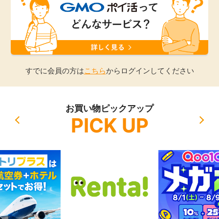
引っ越し
アンケート
買取・査定
ゲーム
学び
すでに会員の方は
こちら
からログインしてください
買い物
進学・教育
お買い物ピックアップ
モニター
PICK UP
美容・健康
ポイ活お得情報
月額有料サービス
お友達紹介
銀行・金融・投資
家計の固定費
カード比較