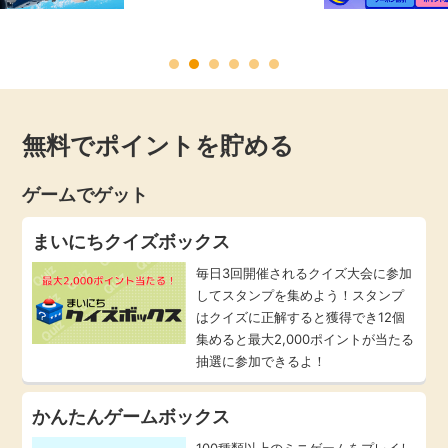
毎日ゲット
特集一覧
無料でポイントを貯める
GMOポイ活の使い方
ゲームでゲット
ヘルプセンター
まいにちクイズボックス
毎日3回開催されるクイズ大会に参加
してスタンプを集めよう！スタンプ
はクイズに正解すると獲得でき12個
集めると最大2,000ポイントが当たる
抽選に参加できるよ！
かんたんゲームボックス
100種類以上のミニゲームをプレイし