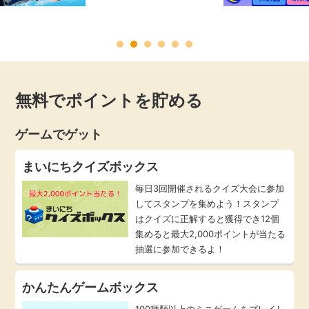
毎日ゲット
特集一覧
無料でポイントを貯める
GMOポイ活の使い方
ゲームでゲット
ヘルプセンター
まいにちクイズボックス
毎日3回開催されるクイズ大会に参加
してスタンプを集めよう！スタンプ
はクイズに正解すると獲得でき12個
集めると最大2,000ポイントが当たる
抽選に参加できるよ！
かんたんゲームボックス
100種類以上のミニゲームをプレイし