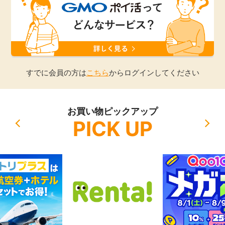
引っ越し
アンケート
買取・査定
ゲーム
学び
すでに会員の方は
こちら
からログインしてください
買い物
進学・教育
お買い物ピックアップ
モニター
PICK UP
美容・健康
ポイ活お得情報
月額有料サービス
お友達紹介
銀行・金融・投資
家計の固定費
カード比較