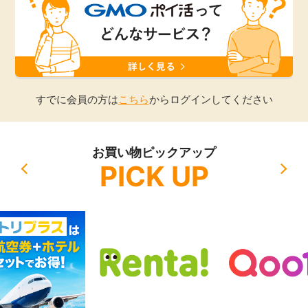
引っ越し
アンケート
買取・査定
ゲーム
学び
すでに会員の方は
こちら
からログインしてください
買い物
進学・教育
お買い物ピックアップ
モニター
PICK UP
美容・健康
ポイ活お得情報
月額有料サービス
お友達紹介
銀行・金融・投資
家計の固定費
カード比較