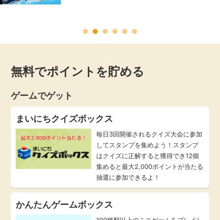
毎日ゲット
特集一覧
無料でポイントを貯める
GMOポイ活の使い方
ゲームでゲット
ヘルプセンター
まいにちクイズボックス
毎日3回開催されるクイズ大会に参加
してスタンプを集めよう！スタンプ
はクイズに正解すると獲得でき12個
集めると最大2,000ポイントが当たる
抽選に参加できるよ！
かんたんゲームボックス
100種類以上のミニゲームをプレイし