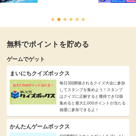
毎日ゲット
特集一覧
無料でポイントを貯める
GMOポイ活の使い方
ゲームでゲット
ヘルプセンター
まいにちクイズボックス
毎日3回開催されるクイズ大会に参加
してスタンプを集めよう！スタンプ
はクイズに正解すると獲得でき12個
集めると最大2,000ポイントが当たる
抽選に参加できるよ！
かんたんゲームボックス
100種類以上のミニゲームをプレイし