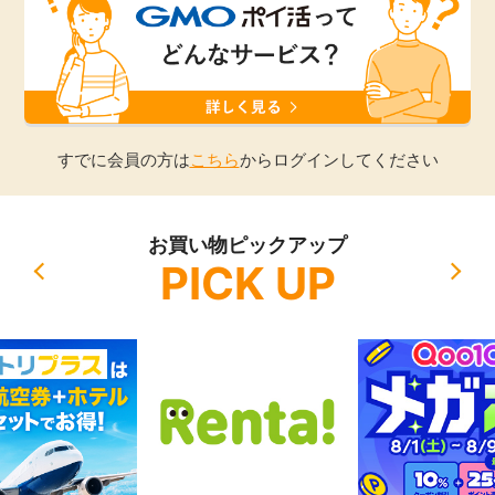
引っ越し
アンケート
買取・査定
ゲーム
学び
すでに会員の方は
こちら
からログインしてください
買い物
進学・教育
お買い物ピックアップ
モニター
PICK UP
美容・健康
ポイ活お得情報
月額有料サービス
お友達紹介
銀行・金融・投資
家計の固定費
カード比較