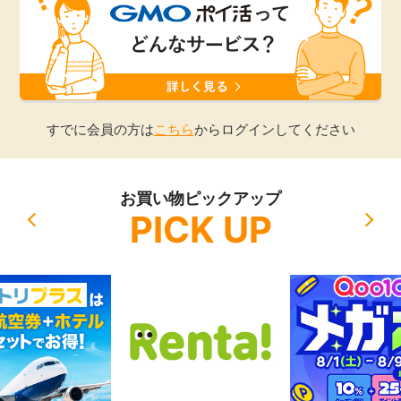
引っ越し
アンケート
買取・査定
ゲーム
学び
すでに会員の方は
こちら
からログインしてください
買い物
進学・教育
お買い物ピックアップ
モニター
PICK UP
美容・健康
ポイ活お得情報
月額有料サービス
お友達紹介
銀行・金融・投資
家計の固定費
カード比較