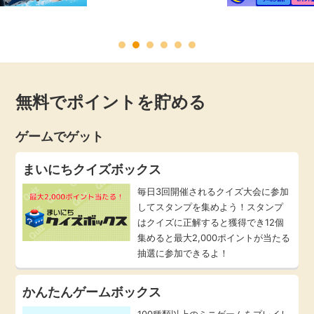
毎日ゲット
特集一覧
無料でポイントを貯める
GMOポイ活の使い方
ゲームでゲット
ヘルプセンター
まいにちクイズボックス
毎日3回開催されるクイズ大会に参加
してスタンプを集めよう！スタンプ
はクイズに正解すると獲得でき12個
集めると最大2,000ポイントが当たる
抽選に参加できるよ！
かんたんゲームボックス
100種類以上のミニゲームをプレイし