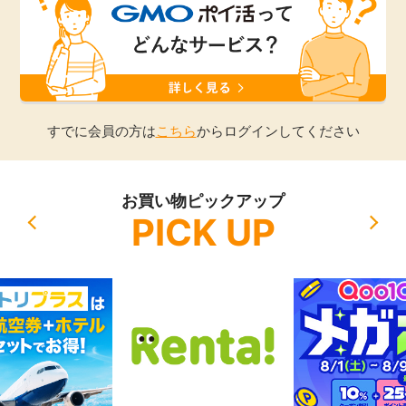
引っ越し
アンケート
買取・査定
ゲーム
学び
すでに会員の方は
こちら
からログインしてください
買い物
進学・教育
お買い物ピックアップ
モニター
PICK UP
美容・健康
ポイ活お得情報
月額有料サービス
お友達紹介
銀行・金融・投資
家計の固定費
カード比較