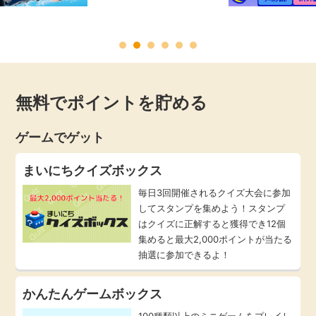
毎日ゲット
特集一覧
無料でポイントを貯める
GMOポイ活の使い方
ゲームでゲット
ヘルプセンター
まいにちクイズボックス
毎日3回開催されるクイズ大会に参加
してスタンプを集めよう！スタンプ
はクイズに正解すると獲得でき12個
集めると最大2,000ポイントが当たる
抽選に参加できるよ！
かんたんゲームボックス
100種類以上のミニゲームをプレイし