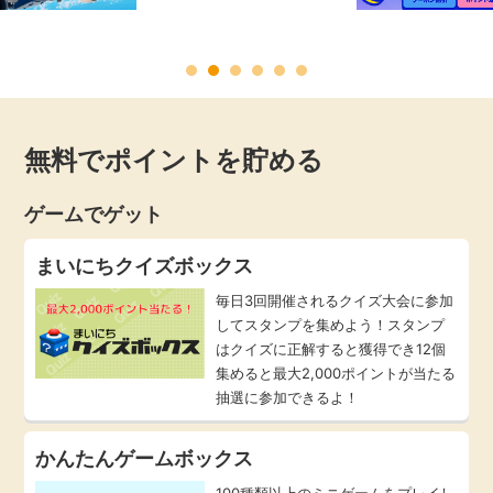
毎日ゲット
特集一覧
無料でポイントを貯める
GMOポイ活の使い方
ゲームでゲット
ヘルプセンター
まいにちクイズボックス
毎日3回開催されるクイズ大会に参加
してスタンプを集めよう！スタンプ
はクイズに正解すると獲得でき12個
集めると最大2,000ポイントが当たる
抽選に参加できるよ！
かんたんゲームボックス
100種類以上のミニゲームをプレイし