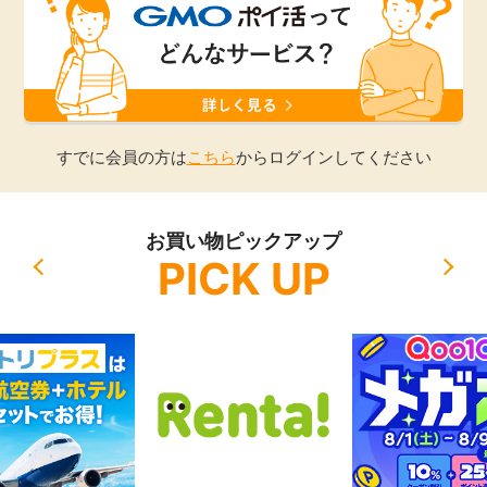
引っ越し
アンケート
買取・査定
ゲーム
学び
すでに会員の方は
こちら
からログインしてください
買い物
進学・教育
お買い物ピックアップ
モニター
PICK UP
美容・健康
ポイ活お得情報
月額有料サービス
お友達紹介
銀行・金融・投資
家計の固定費
カード比較