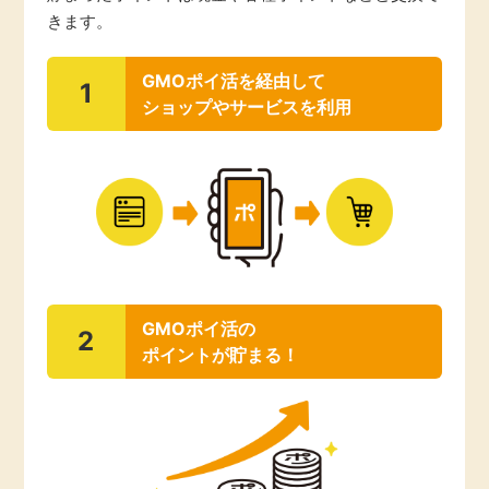
きます。
引っ越し
アンケート
GMOポイ活を経由して
1
買取・査定
ショップやサービスを利用
ゲーム
学び
買い物
進学・教育
モニター
美容・健康
ポイ活お得情報
月額有料サービス
GMOポイ活の
2
ポイントが貯まる！
お友達紹介
銀行・金融・投資
家計の固定費
カード比較