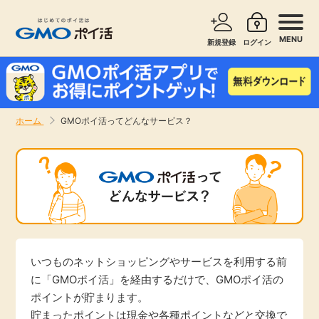
MENU
新規登録
ログイン
サービスで探す
ショッピングで探す
ホーム
GMOポイ活ってどんなサービス？
お知らせ
旅行・レンタカー
新着
無料サービス
高還元
エンタメ
無料
いつものネットショッピングやサービスを利用する前
クレジットカード
に「GMOポイ活」を経由するだけで、GMOポイ活の
ポイントが貯まります。
暮らし
即日還元
貯まったポイントは現金や各種ポイントなどと交換で