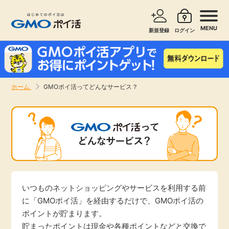
MENU
新規登録
ログイン
サービスで探す
ショッピングで探す
ホーム
GMOポイ活ってどんなサービス？
お知らせ
旅行・レンタカー
新着
無料サービス
高還元
エンタメ
無料
いつものネットショッピングやサービスを利用する前
クレジットカード
に「GMOポイ活」を経由するだけで、GMOポイ活の
ポイントが貯まります。
暮らし
即日還元
貯まったポイントは現金や各種ポイントなどと交換で