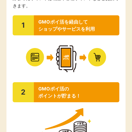
きます。
引っ越し
アンケート
GMOポイ活を経由して
1
買取・査定
ショップやサービスを利用
ゲーム
学び
買い物
進学・教育
モニター
美容・健康
ポイ活お得情報
月額有料サービス
GMOポイ活の
2
ポイントが貯まる！
お友達紹介
銀行・金融・投資
家計の固定費
カード比較