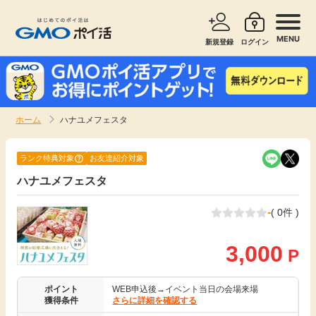
MENU
新規登録
ログイン
サービスで探す
ショッピングで探す
ホーム
ハナユメフェスタ
お知らせ
旅行・レンタカー
ランク特典対象
お友達紹介対象
新着
ハナユメフェスタ
無料サービス
-
( 0件 )
高還元
エンタメ
3,000
P
無料
クレジットカード
ポイント
WEB申込後→イベント当日の会場来場
暮らし
即日還元
獲得条件
さらに詳細を確認する