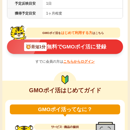
予定反映目安
1日
引っ越し
アンケート
獲得予定目安
1ヶ月程度
買取・査定
ゲーム
はじめて利用する方
GMOポイ活を
はこちら
学び
無料でGMOポイ活に登録
最短1分
買い物
進学・教育
すでに会員の方は
こちらからログイン
モニター
美容・健康
ポイ活お得情報
月額有料サービス
GMOポイ活はじめてガイド
お友達紹介
銀行・金融・投資
GMOポイ活ってなに？
家計の固定費
カード比較