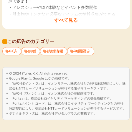
加できます！
・ドレスショーやDIY体験などイベント多数開催
・引出物やリングなど必要なアイテムの情報収集ができる
すべて見る
・無料で「結婚式のプロ」(ハナユメアドバイザー)に相談可能
なブースも！
・ハナユメフェスタの事前予約でお得な特典をGET！
この広告のカテゴリー
┗イベント参加の事前予約でお得な特典がもらえるチャン
ス！
申込
結婚
結婚情報
初回限定
（各イベント毎に特典内容は異なりますので、都度公式サイ
トをご確認ください）
© 2024 iTunes K.K. All rights reserved.
Google Play は Google LLC の商標です。
「WAONポイントID」は、イオンリテール株式会社との発行許諾契約により、株
式会社NTTカードソリューションが発行する電子マネーギフトです。
「WAON（ワオン）」は、イオン株式会社の登録商標です。
「Ponta」は、株式会社ロイヤリティ マーケティングの登録商標です。
「Pontaポイント コード」は、株式会社ロイヤリティ マーケティングとの発行
許諾契約により、株式会社NTTカードソリューションが発行するサービスです。
デジタルギフト🄬は、株式会社デジタルプラスの商標です。