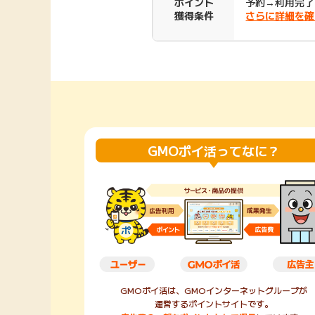
ポイント
予約→利用完了
獲得条件
さらに詳細を確
Rakuten Fashion
楽天証券
（楽天ファッショ
ン）
340P
購入額の3.5%P
その他の楽天
GMOポイ活ってなに？
GMOポイ活は、GMOインターネットグループが
運営するポイントサイトです。