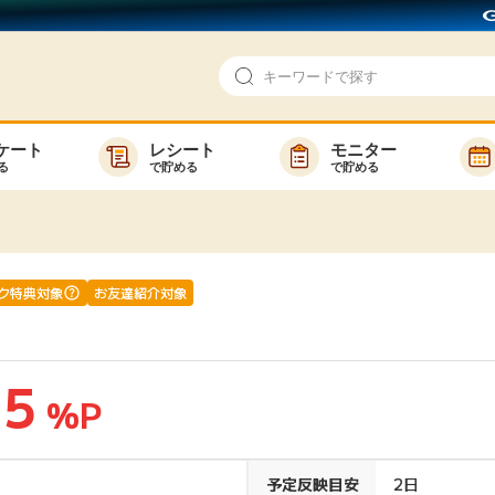
ケート
レシート
モニター
る
で貯める
で貯める
即日還元
モニター
アンケート
お友達紹介
で検索
ゲーム
ポイ活お得情報
ク特典対象
お友達紹介対象
買い物
GMOポイ活の使い方
ら検索
カテゴ
.5
%P
新着
予定反映目安
2日