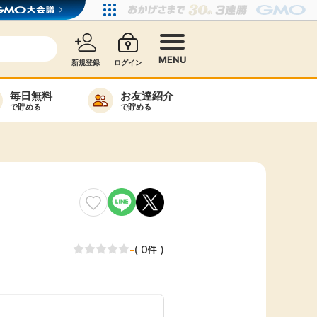
MENU
新規登録
ログイン
毎日無料
お友達紹介
で貯める
で貯める
カード比較
毎日ゲット
特集一覧
ヘルプセンター
リーから検索
-
( 0件 )
高還元
無料