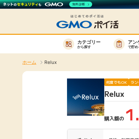
無料診断
カテゴリー
アン
から探す
で貯め
お知らせ
ホーム
Relux
新着
キーワード
高還元
何度でもOK
ラン
Relux
無料
サービスか
1
購入額の
楽天サービス一覧