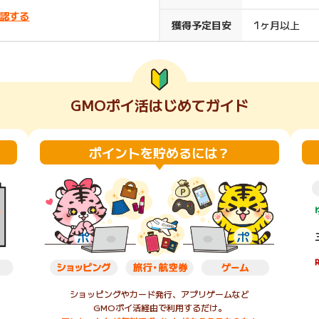
認する
楽天ビューティ
楽天24
楽天トラベル
楽天ブックス
獲得予定目安
1ヶ月以上
即日還元
購入額の0.7%P
購入額の1%P
購入額の1%P
購入額の1%P
GMOポイ活はじめてガイド
ポイ活
お得情報
（貯ま
サービス
ポイントを貯めるには？
ショッピングやカード発行、アプリゲームなど
GMOポイ活経由で利用するだけ。