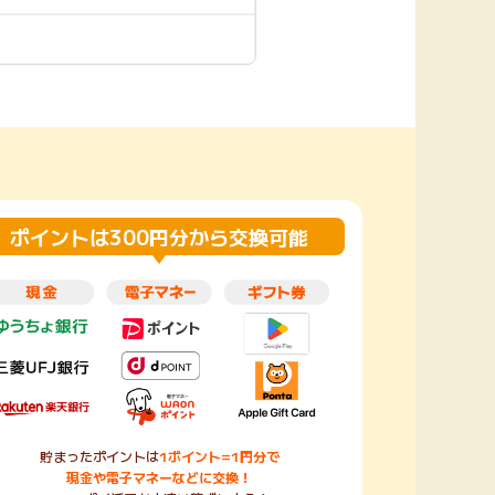
楽天toto【無料利
楽天レシピ
用登録】
アンケート
レシ活
100P
140P
ポイント
キャンペーン
情報
る・使えるお店）
ポイントは300円分から交換可能
貯まったポイントは
1ポイント=1円分で
現金や電子マネーなどに交換！