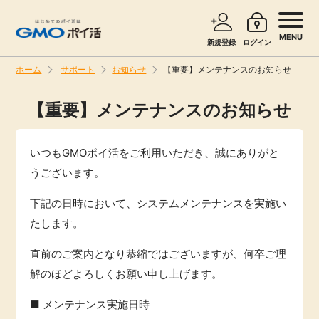
MENU
新規登録
ログイン
ホーム
サポート
お知らせ
【重要】メンテナンスのお知らせ
サービスで探す
ショッピングで探す
【重要】メンテナンスのお知らせ
お知らせ
旅行・レンタカー
いつもGMOポイ活をご利用いただき、誠にありがと
うございます。
新着
無料サービス
下記の日時において、システムメンテナンスを実施い
高還元
たします。
エンタメ
直前のご案内となり恭縮ではございますが、何卒ご理
無料
クレジットカード
解のほどよろしくお願い申し上げます。
暮らし
■ メンテナンス実施日時
即日還元