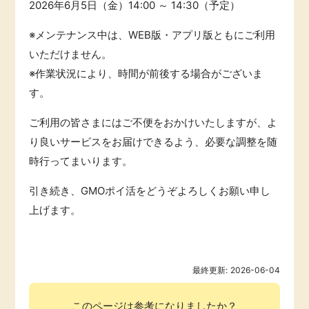
2026年6月5日（金）14:00 ～ 14:30（予定）
引っ越し
アンケート
※メンテナンス中は、WEB版・アプリ版ともにご利用
いただけません。
買取・査定
ゲーム
※作業状況により、時間が前後する場合がございま
す。
学び
買い物
ご利用の皆さまにはご不便をおかけいたしますが、よ
進学・教育
り良いサービスをお届けできるよう、必要な調整を随
モニター
時行ってまいります。
美容・健康
引き続き、GMOポイ活をどうぞよろしくお願い申し
ポイ活お得情報
有料サービス
上げます。
お友達紹介
銀行・金融・投資
最終更新:
2026-06-04
家計の固定費
カード比較
このページは参考になりましたか？