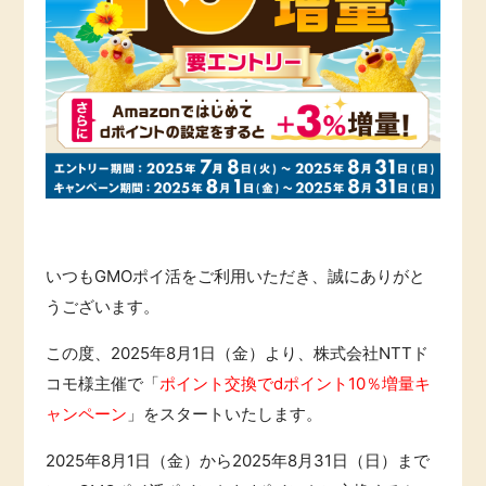
引っ越し
アンケート
買取・査定
ゲーム
学び
買い物
進学・教育
モニター
美容・健康
いつもGMOポイ活をご利用いただき、誠にありがと
うございます。
ポイ活お得情報
有料サービス
この度、2025年8月1日（金）より、株式会社NTTド
お友達紹介
銀行・金融・投資
コモ様主催で「
ポイント交換でdポイント10％増量キ
ャンペーン
」をスタートいたします。
家計の固定費
カード比較
2025年8月1日（金）から2025年8月31日（日）まで