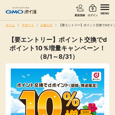
MENU
新規登録
ログイン
ホーム
サポート
お知らせ
【要エントリー】ポイント交換でdポイント
サービスで探す
ショッピングで探す
【要エントリー】ポイント交換でd
ポイント10％増量キャンペーン！
お知らせ
旅行・レンタカー
（8/1～8/31）
新着
無料サービス
高還元
エンタメ
無料
クレジットカード
暮らし
即日還元