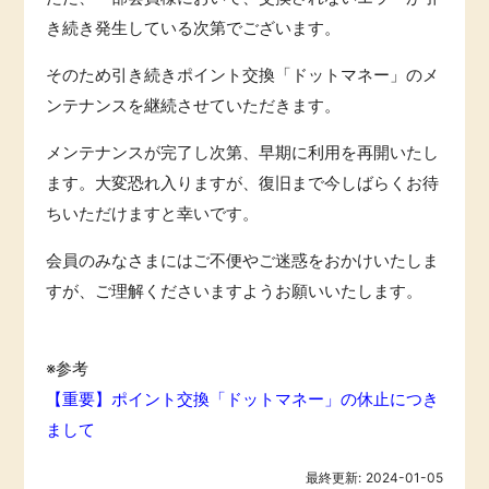
き続き発生している次第でございます。
引っ越し
アンケート
そのため引き続きポイント交換「ドットマネー」のメ
買取・査定
ンテナンスを継続させていただきます。
ゲーム
学び
メンテナンスが完了し次第、早期に利用を再開いたし
買い物
ます。大変恐れ入りますが、復旧まで今しばらくお待
進学・教育
ちいただけますと幸いです。
モニター
会員のみなさまにはご不便やご迷惑をおかけいたしま
美容・健康
すが、ご理解くださいますようお願いいたします。
ポイ活お得情報
有料サービス
※参考
お友達紹介
銀行・金融・投資
【重要】ポイント交換「ドットマネー」の休止につき
まして
家計の固定費
カード比較
最終更新:
2024-01-05