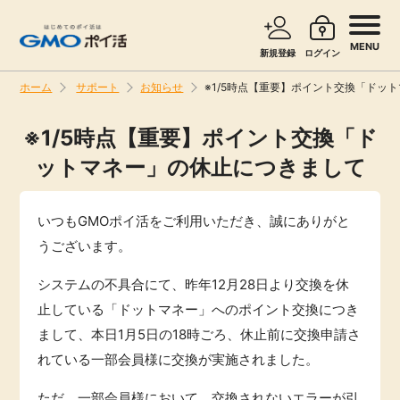
MENU
新規登録
ログイン
ホーム
サポート
お知らせ
※1/5時点【重要】ポイント交換「ドッ
サービスで探す
ショッピングで探す
※1/5時点【重要】ポイント交換「ド
ットマネー」の休止につきまして
お知らせ
旅行・レンタカー
新着
いつもGMOポイ活をご利用いただき、誠にありがと
無料サービス
うございます。
高還元
エンタメ
システムの不具合にて、昨年12月28日より交換を休
止している「ドットマネー」へのポイント交換につき
無料
クレジットカード
まして、本日1月5日の18時ごろ、休止前に交換申請さ
れている一部会員様に交換が実施されました。
暮らし
即日還元
ただ、一部会員様において、交換されないエラーが引