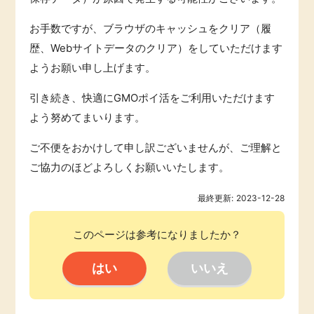
引っ越し
お手数ですが、ブラウザのキャッシュをクリア（履
アンケート
歴、Webサイトデータのクリア）をしていただけます
買取・査定
ようお願い申し上げます。
ゲーム
学び
引き続き、快適にGMOポイ活をご利用いただけます
買い物
よう努めてまいります。
進学・教育
ご不便をおかけして申し訳ございませんが、ご理解と
モニター
ご協力のほどよろしくお願いいたします。
美容・健康
最終更新:
2023-12-28
ポイ活お得情報
有料サービス
このページは参考になりましたか？
お友達紹介
銀行・金融・投資
家計の固定費
カード比較