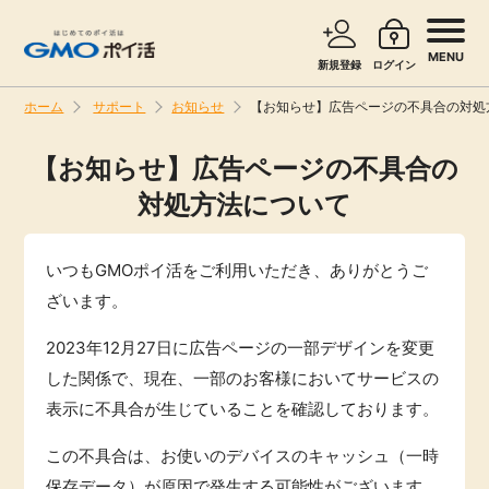
MENU
新規登録
ログイン
ホーム
サポート
お知らせ
【お知らせ】広告ページの不具合の対処
サービスで探す
ショッピングで探す
【お知らせ】広告ページの不具合の
対処方法について
お知らせ
旅行・レンタカー
新着
いつもGMOポイ活をご利用いただき、ありがとうご
無料サービス
ざいます。
高還元
エンタメ
2023年12月27日に広告ページの一部デザインを変更
した関係で、現在、一部のお客様においてサービスの
無料
クレジットカード
表示に不具合が生じていることを確認しております。
この不具合は、お使いのデバイスのキャッシュ（一時
暮らし
即日還元
保存データ）が原因で発生する可能性がございます。